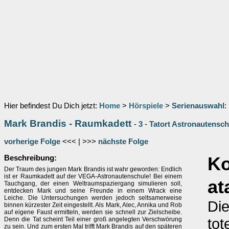
Hier befindest Du Dich jetzt:
Home
>
Hörspiele
>
Serienauswahl
:
Mark Brandis - Raumkadett
-
3
-
Tatort Astronautensch
vorherige Folge
<<< | >>>
nächste Folge
Beschreibung:
K
Der Traum des jungen Mark Brandis ist wahr geworden: Endlich
ist er Raumkadett auf der VEGA-Astronautenschule! Bei einem
at
Tauchgang, der einen Weltraumspaziergang simulieren soll,
entdecken Mark und seine Freunde in einem Wrack eine
Leiche. Die Untersuchungen werden jedoch seltsamerweise
Di
binnen kürzester Zeit eingestellt. Als Mark, Alec, Annika und Rob
auf eigene Faust ermitteln, werden sie schnell zur Zielscheibe.
tot
Denn die Tat scheint Teil einer groß angelegten Verschwörung
zu sein. Und zum ersten Mal trifft Mark Brandis auf den späteren