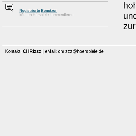
hoh
Re
g
istrierte
Benutzer
und
können Hörspiele kommentieren
zur
Kontakt:
CHRizzz
| eMail: chrizzz@hoerspiele.de