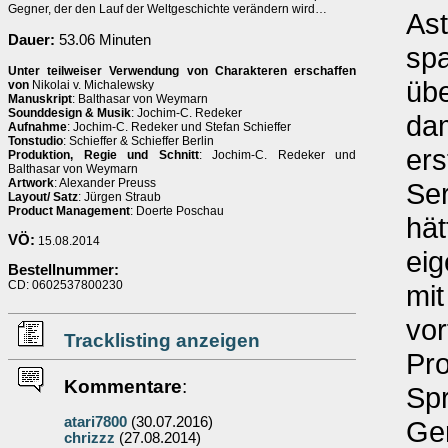
Gegner, der den Lauf der Weltgeschichte verändern wird…
Ast
Dauer:
53.06 Minuten
spa
Unter teilweiser Verwendung von Charakteren erschaffen
übe
von
Nikolai v. Michalewsky
Manuskript
: Balthasar von Weymarn
Sounddesign & Musik
: Jochim-C. Redeker
dam
Aufnahme
: Jochim-C. Redeker und Stefan Schieffer
Tonstudio
: Schieffer & Schieffer Berlin
ers
Produktion, Regie und Schnitt
: Jochim-C. Redeker und
Balthasar von Weymarn
Artwork
: Alexander Preuss
Ser
Layout/ Satz
: Jürgen Straub
Product Management
: Doerte Poschau
hät
VÖ:
15.08.2014
eig
Bestellnummer:
CD: 0602537800230
mit
vor
Tracklisting anzeigen
Pro
Kommentare
:
Spr
atari7800
(30.07.2016)
Ger
chrizzz
(27.08.2014)