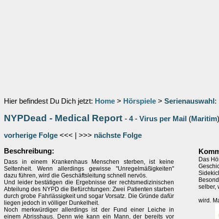
Hier befindest Du Dich jetzt:
Home
>
Hörspiele
>
Serienauswahl
:
NYPDead - Medical Report
-
4
-
Virus per Mail
(
Maritim
vorherige Folge
<<< | >>>
nächste Folge
Beschreibung:
Komme
Das Hörs
Dass in einem Krankenhaus Menschen sterben, ist keine
Geschic
Seltenheit. Wenn allerdings gewisse ''Unregelmäßigkeiten''
Sidekic
dazu führen, wird die Geschäftsleitung schnell nervös.
Besonde
Und leider bestätigen die Ergebnisse der rechtsmedizinischen
selber,
Abteilung des NYPD die Befürchtungen: Zwei Patienten starben
durch grobe Fahrlässigkeit und sogar Vorsatz. Die Gründe dafür
wird. M
liegen jedoch in völliger Dunkelheit.
Noch merkwürdiger allerdings ist der Fund einer Leiche in
einem Abrisshaus. Denn wie kann ein Mann, der bereits vor