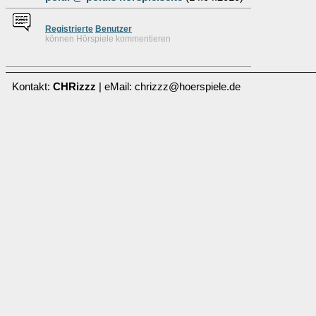
Re
g
istrierte
Benutzer
können Hörspiele kommentieren
Kontakt:
CHRizzz
| eMail: chrizzz@hoerspiele.de