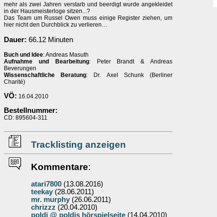
mehr als zwei Jahren verstarb und beerdigt wurde angekleidet
in der Hausmeisterloge sitzen...?
Das Team um Russel Owen muss einige Register ziehen, um
hier nicht den Durchblick zu verlieren…
Dauer:
66.12 Minuten
Buch und Idee
: Andreas Masuth
Aufnahme und Bearbeitung
: Peter Brandt & Andreas
Beverungen
Wissenschaftliche Beratung
: Dr. Axel Schunk (Berliner
Charité)
VÖ:
16.04.2010
Bestellnummer:
CD: 895604-311
Tracklisting anzeigen
Kommentare
:
atari7800
(13.08.2016)
teekay
(28.06.2011)
mr. murphy
(26.06.2011)
chrizzz
(20.04.2010)
poldi @ poldis hörspielseite
(14.04.2010)