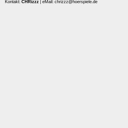
Kontakt:
CHRizzz
| eMail: chrizzz@hoerspiele.de