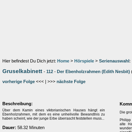
Hier befindest Du Dich jetzt:
Home
>
Hörspiele
>
Serienauswahl
:
Gruselkabinett
-
112
-
Der Ebenholzrahmen (Edith Nesbit)
vorherige Folge
<<< | >>>
nächste Folge
Beschreibung:
Komme
Über dem Kamin eines viktorianischen Hauses hängt ein
Die gro
Ebenholzrahmen, mit dem es eine unheilvolle Bewandtnis zu
haben scheint, wie der junge Erbe überrascht feststellen muss...
Philipp
alte H
Dauer:
58.32 Minuten
wunde