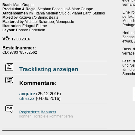
eigent
verhäng
Buch
: Marc Gruppe
Produktion & Regie
: Stephan Bosenius & Marc Gruppe
Eine ro
Aufgenommen im
Titania Medien Studio, Planet Earth Studios
perfekt
Mixed by
Kazuya c/o Bionic Beats
Mensch
Mastered by
Michael Schwabe, Monoposto
Protago
Illustration
: Ertugrul Edirne
Layout
: Doreen Enderlein
Herbert
Zerisse
VÖ:
12.08.2016
etwas, 
Bestellnummer:
Dass d
CD: 9783785752562
verrät e
Fazit
: 
und Ve
Tracklisting anzeigen
für di
Spreche
Kommentare
:
acquire
(25.12.2016)
chrizzz
(04.09.2016)
Re
g
istrierte
Benutzer
können Hörspiele kommentieren