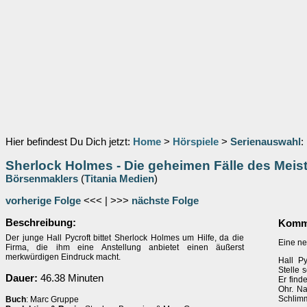
Hier befindest Du Dich jetzt:
Home
>
Hörspiele
>
Serienauswahl
:
Sherlock Holmes - Die geheimen Fälle des Meist
Börsenmaklers
(
Titania Medien
)
vorherige Folge
<<< | >>>
nächste Folge
Beschreibung:
Komme
Der junge Hall Pycroft bittet Sherlock Holmes um Hilfe, da die
Eine ne
Firma, die ihm eine Anstellung anbietet einen äußerst
merkwürdigen Eindruck macht.
Hall Py
Stelle 
Dauer:
46.38 Minuten
Er find
Ohr. N
Schlimm
Buch
: Marc Gruppe