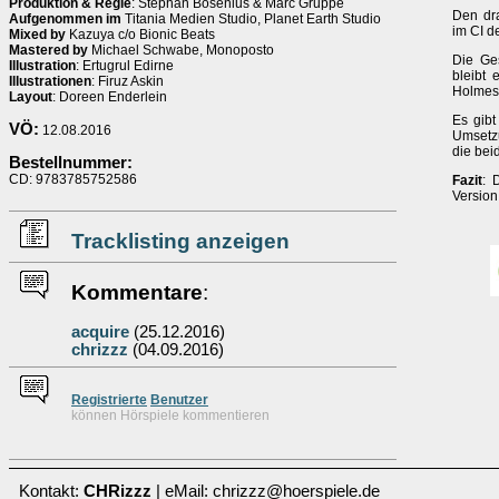
Produktion & Regie
: Stephan Bosenius & Marc Gruppe
Den dr
Aufgenommen im
Titania Medien Studio, Planet Earth Studio
im CI de
Mixed by
Kazuya c/o Bionic Beats
Mastered by
Michael Schwabe, Monoposto
Die Ges
Illustration
: Ertugrul Edirne
bleibt 
Illustrationen
: Firuz Askin
Holmes 
Layout
: Doreen Enderlein
Es gibt
VÖ:
12.08.2016
Umsetzu
die bei
Bestellnummer:
CD: 9783785752586
Fazit
: 
Version
Tracklisting anzeigen
Kommentare
:
acquire
(25.12.2016)
chrizzz
(04.09.2016)
Re
g
istrierte
Benutzer
können Hörspiele kommentieren
Kontakt:
CHRizzz
| eMail: chrizzz@hoerspiele.de