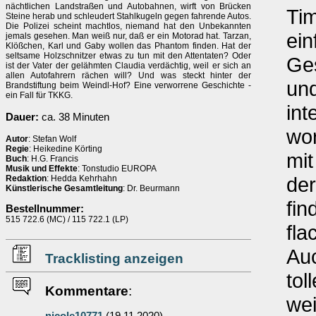
nächtlichen Landstraßen und Autobahnen, wirft von Brücken
Tim
Steine herab und schleudert Stahlkugeln gegen fahrende Autos.
Die Polizei scheint machtlos, niemand hat den Unbekannten
ein
jemals gesehen. Man weiß nur, daß er ein Motorad hat. Tarzan,
Klößchen, Karl und Gaby wollen das Phantom finden. Hat der
seltsame Holzschnitzer etwas zu tun mit den Attentaten? Oder
Ges
ist der Vater der gelähmten Claudia verdächtig, weil er sich an
allen Autofahrern rächen will? Und was steckt hinter der
und
Brandstiftung beim Weindl-Hof? Eine verworrene Geschichte -
ein Fall für TKKG.
int
Dauer:
ca. 38 Minuten
wor
Autor
: Stefan Wolf
Regie
: Heikedine Körting
mit
Buch
: H.G. Francis
Musik und Effekte
: Tonstudio EUROPA
der
Redaktion
: Hedda Kehrhahn
Künstlerische Gesamtleitung
: Dr. Beurmann
fin
Bestellnummer:
515 722.6 (MC) / 115 722.1 (LP)
fla
Auc
Tracklisting anzeigen
tol
Kommentare
:
we