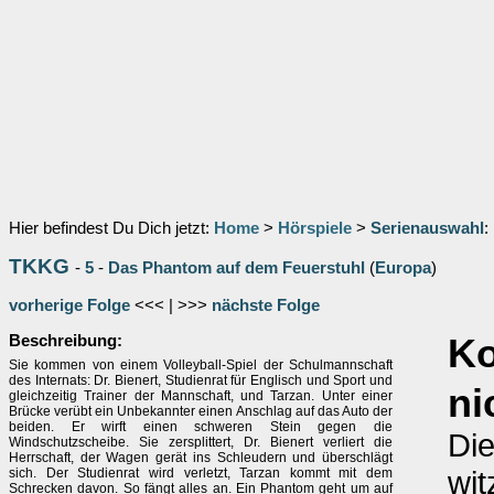
Hier befindest Du Dich jetzt:
Home
>
Hörspiele
>
Serienauswahl
:
TKKG
-
5
-
Das Phantom auf dem Feuerstuhl
(
Europa
)
vorherige Folge
<<< | >>>
nächste Folge
Beschreibung:
K
Sie kommen von einem Volleyball-Spiel der Schulmannschaft
des Internats: Dr. Bienert, Studienrat für Englisch und Sport und
ni
gleichzeitig Trainer der Mannschaft, und Tarzan. Unter einer
Brücke verübt ein Unbekannter einen Anschlag auf das Auto der
beiden. Er wirft einen schweren Stein gegen die
Die
Windschutzscheibe. Sie zersplittert, Dr. Bienert verliert die
Herrschaft, der Wagen gerät ins Schleudern und überschlägt
wit
sich. Der Studienrat wird verletzt, Tarzan kommt mit dem
Schrecken davon. So fängt alles an. Ein Phantom geht um auf