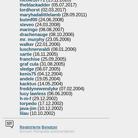
nicole10771
(19.11.2020)
theblackadder
(05.07.2017)
lordhorst
(02.03.2017)
maryhadalittlelamb
(28.09.2011)
butmf00
(24.06.2008)
steveo
(24.03.2008)
maringo
(08.08.2007)
drachenauge
(08.10.2006)
mr. murphy
(23.05.2006)
walker
(22.01.2006)
luschnerwaldi
(08.01.2006)
sartie
(16.11.2005)
franchise
(25.09.2005)
graf cula
(31.08.2005)
sledge
(08.07.2005)
kenis75
(04.12.2004)
andele
(19.05.2004)
kacktus
(14.05.2004)
freddynewendyke
(07.02.2004)
lucy lawless
(06.06.2003)
h-m-f
(29.12.2002)
torpedo
(17.12.2002)
java-jim
(10.12.2002)
lilau
(10.10.2002)
Re
g
istrierte
Benutzer
können Hörspiele kommentieren