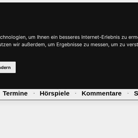
hnologien, um Ihnen ein besseres Internet-Erlebnis zu erm
nutzen wir außerdem, um Ergebnisse zu messen, um zu ve
ndern
Termine
Hörspiele
Kommentare
S
·
·
·