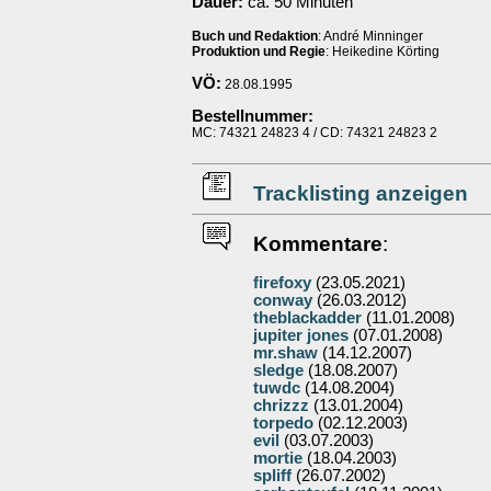
Dauer:
ca. 50 Minuten
Buch und Redaktion
: André Minninger
Produktion und Regie
: Heikedine Körting
VÖ:
28.08.1995
Bestellnummer:
MC: 74321 24823 4 / CD: 74321 24823 2
Tracklisting anzeigen
Kommentare
:
firefoxy
(23.05.2021)
conway
(26.03.2012)
theblackadder
(11.01.2008)
jupiter jones
(07.01.2008)
mr.shaw
(14.12.2007)
sledge
(18.08.2007)
tuwdc
(14.08.2004)
chrizzz
(13.01.2004)
torpedo
(02.12.2003)
evil
(03.07.2003)
mortie
(18.04.2003)
spliff
(26.07.2002)