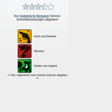
Nur
re
g
istrierte
Benutzer
können
Schnellbewertungen
abgeben!
- Krimi und Detektiv
- Mystery
- Kinder und Jugend
=> Nur registrierte User können Genres abgeben
<=