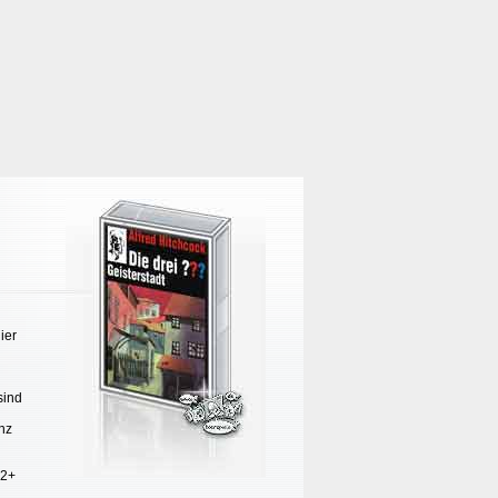
ier
sind
anz
 2+