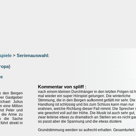
spiele
>
Serienauswahl
:
ropa
)
ge
:
Kommentar von spliff
nach einem kleinen Durchhänger in den letzten Folgen ist h
in den Bergen
mal wieder ein super Hörspiel gelungen. Die winterliche
Der Gastgeber
Stimmung, die in den Bergen aufkommt gefällt mir sehr. Die
ichael Julius
Handlung ist schlüssig und bis zum Schluss kann man nur
n eine Million
erahnen, welche Richtung dieser Fall nimmt. Die Sprecher 
und Peter und
wie gewohnt voll auf der Höhe. Die Musik ist auch sehr gut,
r die Arme zu
zwar teileise etwas zu dramatisch an Stellen wo es nicht g
in die Sache
so passt aber die Spannung und die etwas düstere
ührt direkt in
Grundstimmung werden so aufrecht erhalten. Gesamturteil: