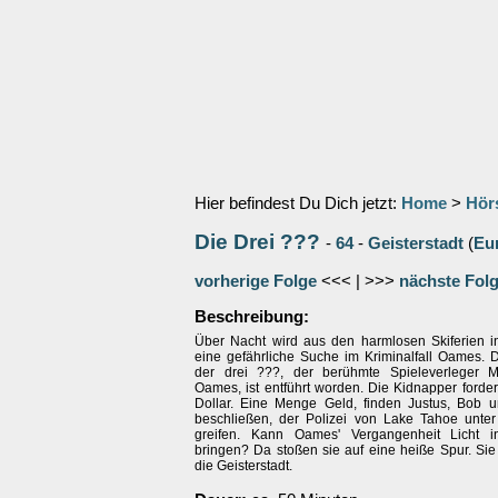
Hier befindest Du Dich jetzt:
Home
>
Hör
Die Drei ???
-
64
-
Geisterstadt
(
Eu
vorherige Folge
<<< | >>>
nächste Fol
Beschreibung:
Über Nacht wird aus den harmlosen Skiferien 
eine gefährliche Suche im Kriminalfall Oames. 
der drei ???, der berühmte Spieleverleger M
Oames, ist entführt worden. Die Kidnapper forder
Dollar. Eine Menge Geld, finden Justus, Bob 
beschließen, der Polizei von Lake Tahoe unte
greifen. Kann Oames' Vergangenheit Licht 
bringen? Da stoßen sie auf eine heiße Spur. Sie f
die Geisterstadt.