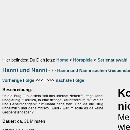
Hier befindest Du Dich jetzt:
Home
>
Hörspiele
>
Serienauswahl
:
Hanni und Nanni
-
7
-
Hanni und Nanni suchen Gespenste
vorherige Folge
<<< | >>>
nächste Folge
Beschreibung:
K
"In die Burg Funkelstein soll das Internat ziehen?", fragt Hanni
undgläubig. "Herrlich, in eine richtige Raubritterburg mit Verlies
ni
und Geheimgängen!" ruft Nanni begeistert. Und da die Brug
unheimlich und geheimnisvoll wirkt - warum sollte es da keine
Gespenster geben?
Me
Dauer:
ca. 31 Minuten
wie