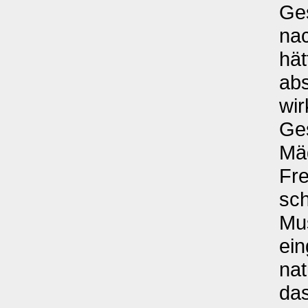
Ges
nac
hät
abs
wir
Ges
Mä
Fre
sch
Mu
ein
nat
das