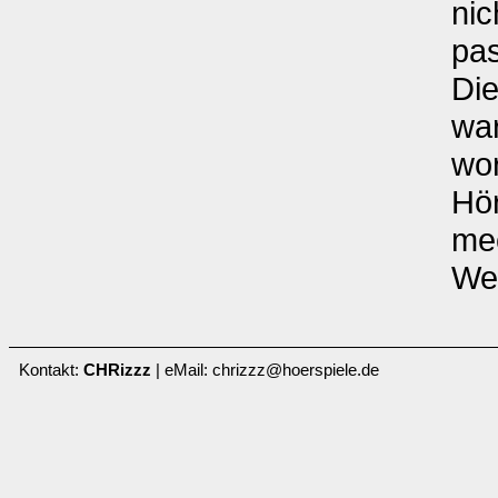
nic
pas
Di
war
wo
Hör
me
We
Kontakt:
CHRizzz
| eMail: chrizzz@hoerspiele.de