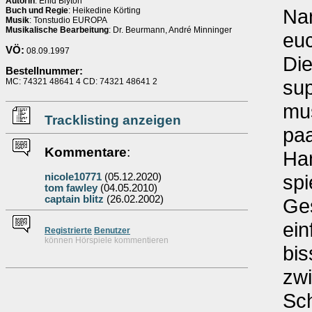
Autorin
: Enid Blyton
Nan
Buch und Regie
: Heikedine Körting
Musik
: Tonstudio EUROPA
Musikalische Bearbeitung
: Dr. Beurmann, André Minninger
euc
VÖ:
08.09.1997
Die
Bestellnummer:
sup
MC: 74321 48641 4 CD: 74321 48641 2
mus
Tracklisting anzeigen
paa
Kommentare
:
Han
spi
nicole10771
(05.12.2020)
tom fawley
(04.05.2010)
captain blitz
(26.02.2002)
Ge
ein
Re
g
istrierte
Benutzer
können Hörspiele kommentieren
bis
zw
Sch