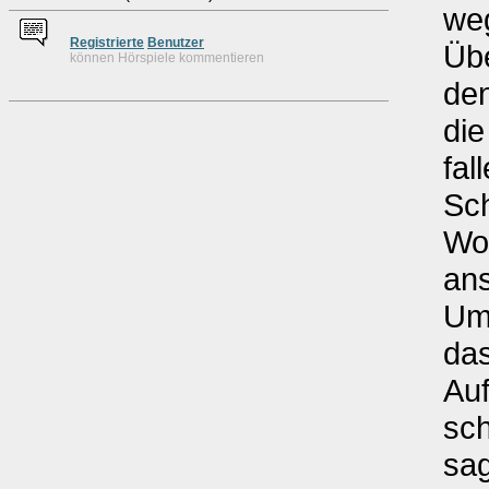
weg
Re
g
istrierte
Benutzer
Übe
können Hörspiele kommentieren
de
di
fal
Sc
Wor
ans
Um
das
Auf
sch
sa