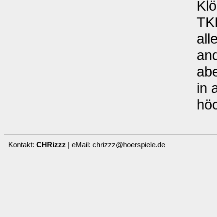
Klö
TK
all
and
abe
in 
hö
Kontakt:
CHRizzz
| eMail: chrizzz@hoerspiele.de