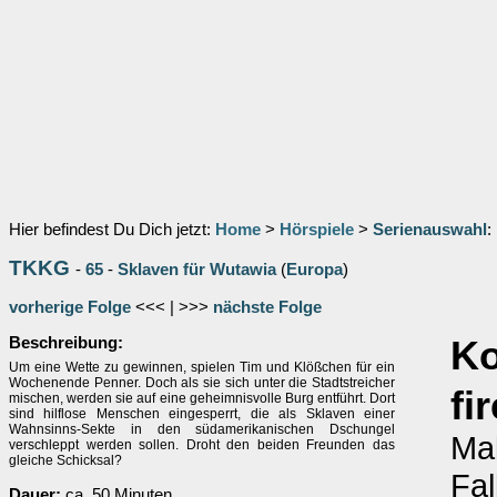
Hier befindest Du Dich jetzt:
Home
>
Hörspiele
>
Serienauswahl
:
TKKG
-
65
-
Sklaven für Wutawia
(
Europa
)
vorherige Folge
<<< | >>>
nächste Folge
Beschreibung:
K
Um eine Wette zu gewinnen, spielen Tim und Klößchen für ein
Wochenende Penner. Doch als sie sich unter die Stadtstreicher
fi
mischen, werden sie auf eine geheimnisvolle Burg entführt. Dort
sind hilflose Menschen eingesperrt, die als Sklaven einer
Wahnsinns-Sekte in den südamerikanischen Dschungel
Mal
verschleppt werden sollen. Droht den beiden Freunden das
gleiche Schicksal?
Fal
Dauer:
ca. 50 Minuten