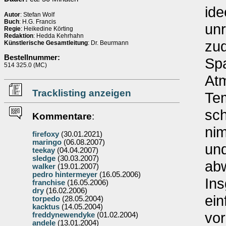
ide
Autor
: Stefan Wolf
Buch
: H.G. Francis
unr
Regie
: Heikedine Körting
Redaktion
: Hedda Kehrhahn
zud
Künstlerische Gesamtleitung
: Dr. Beurmann
Bestellnummer:
Sp
514 325.0 (MC)
Atm
Tracklisting anzeigen
Te
sc
Kommentare
:
nim
firefoxy
(30.01.2021)
maringo
(06.08.2007)
und
teekay
(04.04.2007)
sledge
(30.03.2007)
abw
walker
(19.01.2007)
pedro hintermeyer
(16.05.2006)
Ins
franchise
(16.05.2006)
dry
(16.02.2006)
ein
torpedo
(28.05.2004)
kacktus
(14.05.2004)
vor
freddynewendyke
(01.02.2004)
andele
(13.01.2004)