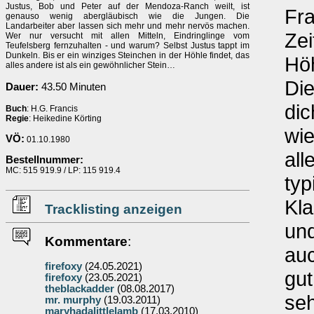
Justus, Bob und Peter auf der Mendoza-Ranch weilt, ist
Fra
genauso wenig abergläubisch wie die Jungen. Die
Landarbeiter aber lassen sich mehr und mehr nervös machen.
Zei
Wer nur versucht mit allen Mitteln, Eindringlinge vom
Teufelsberg fernzuhalten - und warum? Selbst Justus tappt im
Dunkeln. Bis er ein winziges Steinchen in der Höhle findet, das
Hö
alles andere ist als ein gewöhnlicher Stein…
Die
Dauer:
43.50 Minuten
dic
Buch
: H.G. Francis
Regie
: Heikedine Körting
wi
VÖ:
01.10.1980
all
Bestellnummer:
MC: 515 919.9 / LP: 115 919.4
typ
Kla
Tracklisting anzeigen
un
Kommentare
:
auc
firefoxy
(24.05.2021)
gut
firefoxy
(23.05.2021)
theblackadder
(08.08.2017)
seh
mr. murphy
(19.03.2011)
maryhadalittlelamb
(17.03.2010)