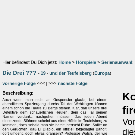
Hier befindest Du Dich jetzt:
Home
>
Hörspiele
>
Serienauswahl
:
Die Drei ???
-
19
-
und der Teufelsberg
(
Europa
)
vorherige Folge
<<< | >>>
nächste Folge
Beschreibung:
K
Auch wenn man nicht an Gespenster glaubt, bei einem
abendlichen Spaziergang durchs Tal der Wehklagen können
fi
einem schon die Haare zu Berge stehen. Klar, daß unsere drei
Detektive dem schauerlichen Heulen, dem das Tal seinen
Namen verdankt, nachgehen müssen. Das jeden Abend
Von
einsetzende Stöhnen scheint aus einer Höhle im Teufelsberg zu
kommen, doch sobald man sie betritt, herrscht Ruhe. Sollte an
die
den Gerüchten, daß El Diablo, ein offiziell totgesagter Bandit,
dort umgeht, doch etwas dransein? Professor Walsh, der wie