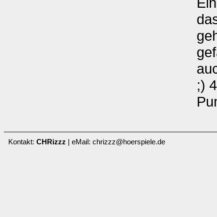
Ei
da
geh
gef
au
;) 
Pu
Kontakt:
CHRizzz
| eMail: chrizzz@hoerspiele.de