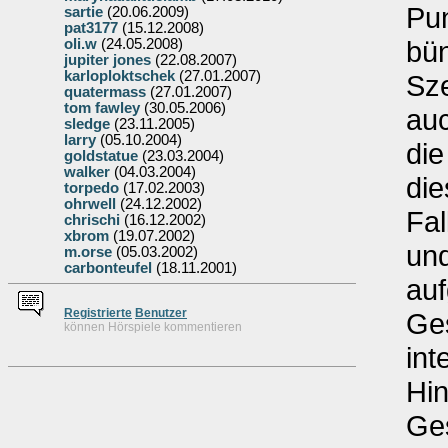
Pun
sartie
(20.06.2009)
pat3177
(15.12.2008)
bün
oli.w
(24.05.2008)
jupiter jones
(22.08.2007)
karloploktschek
(27.01.2007)
Sze
quatermass
(27.01.2007)
tom fawley
(30.05.2006)
auc
sledge
(23.11.2005)
larry
(05.10.2004)
die
goldstatue
(23.03.2004)
walker
(04.03.2004)
die
torpedo
(17.02.2003)
ohrwell
(24.12.2002)
Fal
chrischi
(16.12.2002)
xbrom
(19.07.2002)
und
m.orse
(05.03.2002)
carbonteufel
(18.11.2001)
auf
Re
g
istrierte
Benutzer
Ges
können Hörspiele kommentieren
int
Hin
Ges