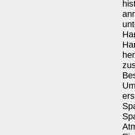
his
anr
unt
Ha
Ha
he
zu
Be
Um
ers
Spa
Sp
Atm