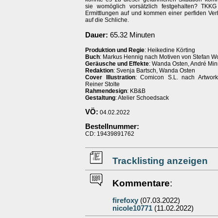
sie womöglich vorsätzlich festgehalten? TKK
Ermittlungen auf und kommen einer perfiden Ve
auf die Schliche.
Dauer:
65.32 Minuten
Produktion und Regie
: Heikedine Körting
Buch
: Markus Hennig nach Motiven von Stefan Wo
Geräusche und Effekte
: Wanda Osten, André Min
Redaktion
: Svenja Bartsch, Wanda Osten
Cover Illustration
: Comicon S.L. nach Artwork
Reiner Stolte
Rahmendesign
: KB&B
Gestaltung
: Atelier Schoedsack
VÖ:
04.02.2022
Bestellnummer:
CD: 19439891762
Tracklisting anzeigen
Kommentare
:
firefoxy
(07.03.2022)
nicole10771
(11.02.2022)