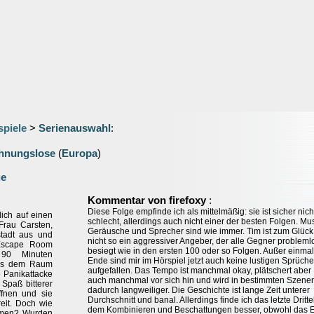
spiele
>
Serienauswahl
:
hnungslose
(
Europa
)
ge
:
Kommentar von firefoxy
Diese Folge empfinde ich als mittelmäßig: sie ist sicher nich
ich auf einen
schlecht, allerdings auch nicht einer der besten Folgen. Mus
Frau Carsten,
Geräusche und Sprecher sind wie immer. Tim ist zum Glück
stadt aus und
nicht so ein aggressiver Angeber, der alle Gegner probleml
 Escape Room
besiegt wie in den ersten 100 oder so Folgen. Außer einma
 90 Minuten
Ende sind mir im Hörspiel jetzt auch keine lustigen Sprüche
 aus dem Raum
aufgefallen. Das Tempo ist manchmal okay, plätschert aber
e Panikattacke
auch manchmal vor sich hin und wird in bestimmten Szene
 Spaß bitterer
dadurch langweiliger. Die Geschichte ist lange Zeit unterer
ffnen und sie
Durchschnitt und banal. Allerdings finde ich das letzte Dritte
reit. Doch wie
dem Kombinieren und Beschattungen besser, obwohl das 
ommen? Wurden