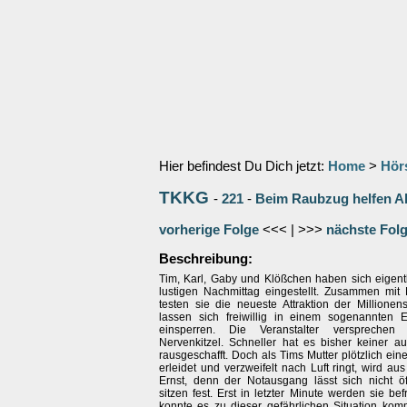
Hier befindest Du Dich jetzt:
Home
>
Hör
TKKG
-
221
-
Beim Raubzug helfen A
vorherige Folge
<<< | >>>
nächste Fol
Beschreibung:
Tim, Karl, Gaby und Klößchen haben sich eigentl
lustigen Nachmittag eingestellt. Zusammen mit 
testen sie die neueste Attraktion der Millionen
lassen sich freiwillig in einem sogenannten
einsperren. Die Veranstalter versprechen
Nervenkitzel. Schneller hat es bisher keiner
rausgeschafft. Doch als Tims Mutter plötzlich ein
erleidet und verzweifelt nach Luft ringt, wird aus
Ernst, denn der Notausgang lässt sich nicht ö
sitzen fest. Erst in letzter Minute werden sie bef
konnte es zu dieser gefährlichen Situation k