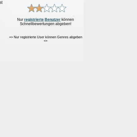
st
Nur
re
g
istrierte
Benutzer
können
Schnellbewertungen
abgeben!
=> Nur registrierte User können Genres abgeben
<=