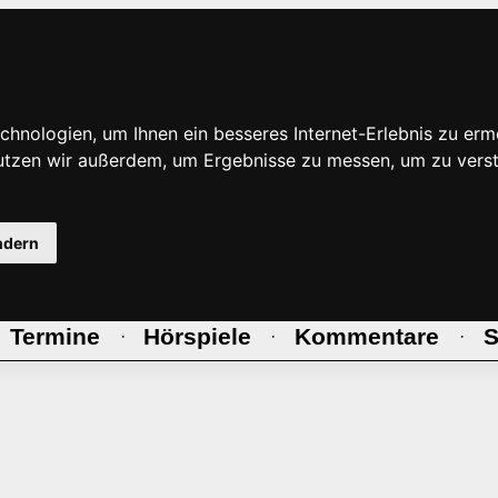
hnologien, um Ihnen ein besseres Internet-Erlebnis zu erm
nutzen wir außerdem, um Ergebnisse zu messen, um zu ve
ndern
Termine
Hörspiele
Kommentare
S
·
·
·