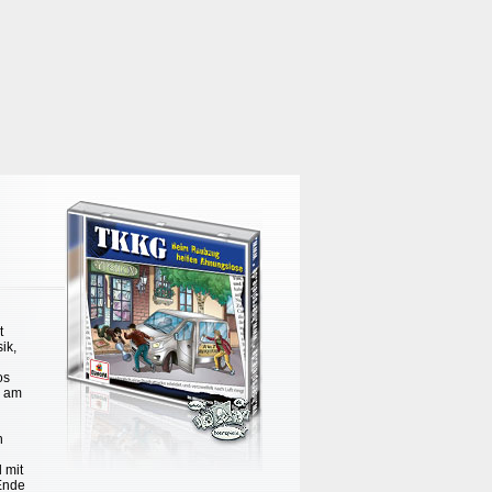
t
ik,
os
l am
n
l mit
Ende