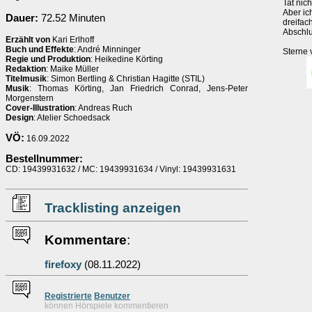
Tat nich
Aber ic
Dauer:
72.52 Minuten
dreifach
Abschlu
Erzählt von
Kari Erlhoff
Buch und Effekte
: André Minninger
Sterne 
Regie und Produktion
: Heikedine Körting
Redaktion
: Maike Müller
Titelmusik
: Simon Bertling & Christian Hagitte (STIL)
Musik
: Thomas Körting, Jan Friedrich Conrad, Jens-Peter
Morgenstern
Cover-Illustration
: Andreas Ruch
Design
: Atelier Schoedsack
VÖ:
16.09.2022
Bestellnummer:
CD: 19439931632 / MC: 19439931634 / Vinyl: 19439931631
Tracklisting anzeigen
Kommentare
:
firefoxy
(08.11.2022)
Re
g
istrierte
Benutzer
können Hörspiele kommentieren