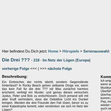
Hier befindest Du Dich jetzt:
Home
>
Hörspiele
>
Serienauswahl
:
Die Drei ???
-
218
-
Im Netz der Lügen
(
Europa
)
vorherige Folge
<<< | >>>
nächste Folge
Beschreibung:
Komme
Ich emp
Ein Einbrecher, der nichts stiehlt, sondern Gegenstände
wenn au
hinterlässt? In Rocky Beach gehen seltsame Dinge vor, wenn
Musikun
das kein Fall für die drei ??? ist! Was zunächst harmlos
Überfüh
erscheint, verfolgt ein Muster, und genau dieses versuchen
überhau
Justus, Peter und Bob zu entschlüsseln. Doch jemand will mit
kommt z
aller Kraft verhindern, dass die Detektive Licht ins Dunkel
Pep, me
bringen. Werden die drei Freunde den Fall lösen, bevor es zu
wieder 
einer Katastrophe kommt, oder verstricken sie sich im Netz der
auch seh
Lügen?