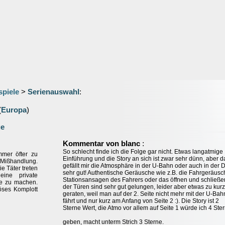
spiele
>
Serienauswahl
:
(
Europa
)
ge
:
Kommentar von blanc
So schlecht finde ich die Folge gar nicht. Etwas langatmige
mer öfter zu
Einführung und die Story an sich ist zwar sehr dünn, aber d
 Mißhandlung.
gefällt mir die Atmosphäre in der U-Bahn oder auch in der 
e Täter treten
sehr gut! Authentische Geräusche wie z.B. die Fahrgeräusc
eine private
Stationsansagen des Fahrers oder das öffnen und schließe
de zu machen.
der Türen sind sehr gut gelungen, leider aber etwas zu kurz
öses Komplott
geraten, weil man auf der 2. Seite nicht mehr mit der U-Bah
fährt und nur kurz am Anfang von Seite 2 :). Die Story ist 2
Sterne Wert, die Atmo vor allem auf Seite 1 würde ich 4 Ste
geben, macht unterm Strich 3 Sterne.