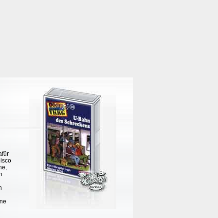
afür
Disco
he,
n
n
rne