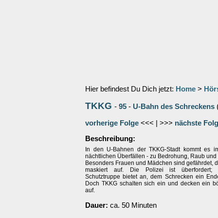
Hier befindest Du Dich jetzt:
Home
>
Hör
TKKG
-
95
-
U-Bahn des Schreckens
vorherige Folge
<<< | >>>
nächste Fol
Beschreibung:
In den U-Bahnen der TKKG-Stadt kommt es im
nächtlichen Überfällen - zu Bedrohung, Raub und
Besonders Frauen und Mädchen sind gefährdet, di
maskiert auf. Die Polizei ist überfordert; 
Schutztruppe bietet an, dem Schrecken ein En
Doch TKKG schalten sich ein und decken ein b
auf.
Dauer:
ca. 50 Minuten