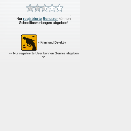
Nur
re
g
istrierte
Benutzer
können
Schnellbewertungen
abgeben!
- Krimi und Detektiv
=> Nur registrierte User können Genres abgeben
<=