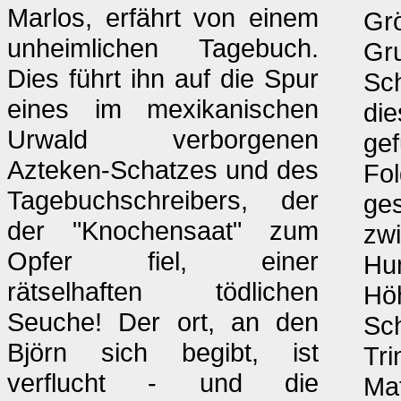
Marlos, erfährt von einem
Grö
unheimlichen Tagebuch.
Gru
Dies führt ihn auf die Spur
Sch
eines im mexikanischen
die
Urwald verborgenen
gef
Azteken-Schatzes und des
Fol
Tagebuchschreibers, der
ges
der "Knochensaat" zum
zw
Opfer fiel, einer
Hum
rätselhaften tödlichen
Höh
Seuche! Der ort, an den
Sch
Björn sich begibt, ist
Tri
verflucht - und die
Ma