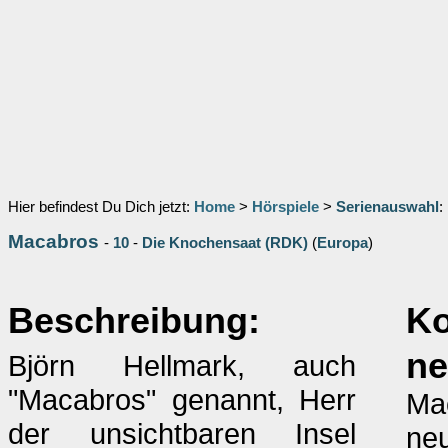
Hier befindest Du Dich jetzt:
Home
>
Hörspiele
>
Serienauswahl
:
Macabros
-
10
-
Die Knochensaat (RDK)
(
Europa
)
Beschreibung:
K
n
Björn Hellmark, auch
"Macabros" genannt, Herr
Mac
der unsichtbaren Insel
neu