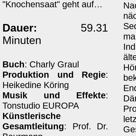
"Knochensaat" geht auf…
Na
näc
Se
Dauer:
59.31
ma
Minuten
Ind
ält
Buch
: Charly Graul
Hör
Produktion und Regie
:
be
Heikedine Köring
End
Musik und Effekte
:
Dä
Tonstudio EUROPA
Pro
Künstlerische
let
Gesamtleitung
: Prof. Dr.
Ges