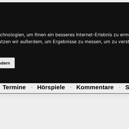
hnologien, um Ihnen ein besseres Internet-Erlebnis zu erm
nutzen wir außerdem, um Ergebnisse zu messen, um zu ve
ndern
Termine
Hörspiele
Kommentare
S
·
·
·