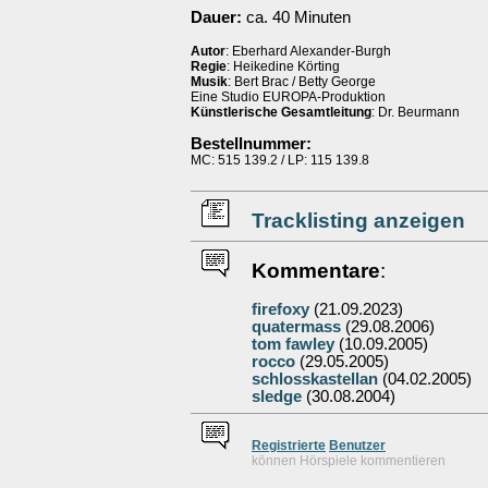
Dauer:
ca. 40 Minuten
Autor
: Eberhard Alexander-Burgh
Regie
: Heikedine Körting
Musik
: Bert Brac / Betty George
Eine Studio EUROPA-Produktion
Künstlerische Gesamtleitung
: Dr. Beurmann
Bestellnummer:
MC: 515 139.2 / LP: 115 139.8
Tracklisting anzeigen
Kommentare
:
firefoxy
(21.09.2023)
quatermass
(29.08.2006)
tom fawley
(10.09.2005)
rocco
(29.05.2005)
schlosskastellan
(04.02.2005)
sledge
(30.08.2004)
Re
g
istrierte
Benutzer
können Hörspiele kommentieren