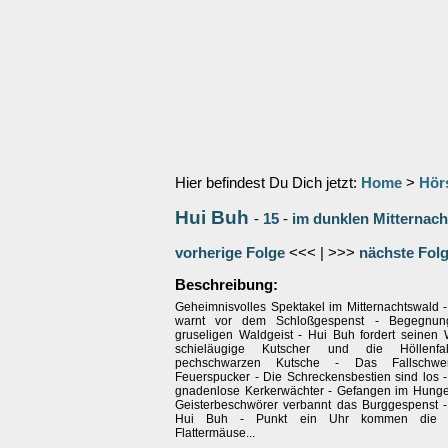
Hier befindest Du Dich jetzt:
Home
>
Hör
Hui Buh
-
15
-
im dunklen Mitternac
vorherige Folge
<<< | >>>
nächste Fol
Beschreibung:
Geheimnisvolles Spektakel im Mitternachtswald -
warnt vor dem Schloßgespenst - Begegnun
gruseligen Waldgeist - Hui Buh fordert seinen 
schieläugige Kutscher und die Höllenf
pechschwarzen Kutsche - Das Fallschw
Feuerspucker - Die Schreckensbestien sind los -
gnadenlose Kerkerwächter - Gefangen im Hunger
Geisterbeschwörer verbannt das Burggespenst -
Hui Buh - Punkt ein Uhr kommen die u
Flattermäuse...