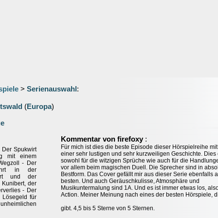
spiele
>
Serienauswahl
:
htswald
(
Europa
)
ge
:
Kommentar von firefoxy
Für mich ist dies die beste Episode dieser Hörspielreihe mit
 Der Spukwirt
einer sehr lustigen und sehr kurzweiligen Geschichte. Dies g
g mit einem
sowohl für die witzigen Sprüche wie auch für die Handlung
Wegzoll - Der
vor allem beim magischen Duell. Die Sprecher sind in abso
ahrt in der
Bestform. Das Cover gefällt mir aus dieser Serie ebenfalls 
ert und der
besten. Und auch Geräuschkulisse, Atmosphäre und
 Kunibert, der
Musikuntermalung sind 1A. Und es ist immer etwas los, also
verlies - Der
Action. Meiner Meinung nach eines der besten Hörspiele, d
 Lösegeld für
nheimlichen
gibt. 4,5 bis 5 Sterne von 5 Sternen.