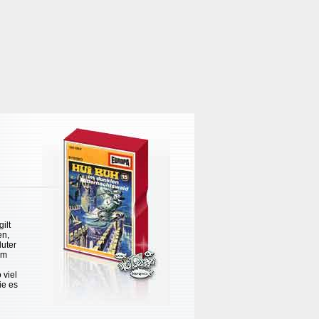
ilt
en,
luter
am
 viel
ie es