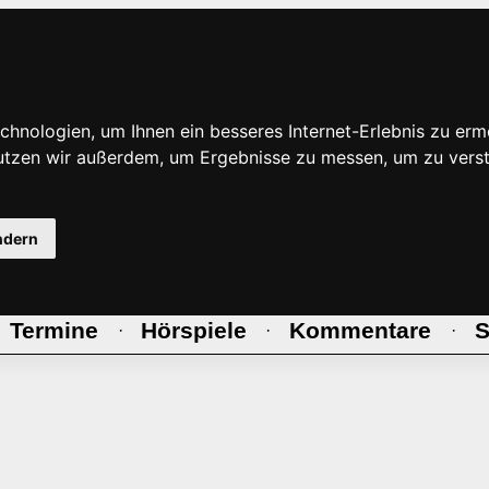
hnologien, um Ihnen ein besseres Internet-Erlebnis zu erm
nutzen wir außerdem, um Ergebnisse zu messen, um zu ve
ndern
Termine
Hörspiele
Kommentare
S
·
·
·