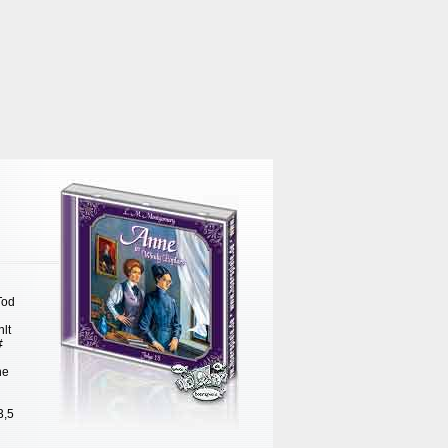
Tod
lt
#
ne
3,5