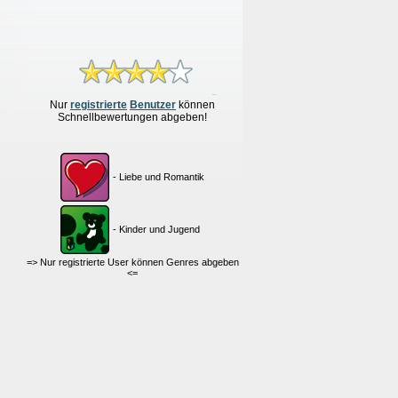
Nur
re
g
istrierte
Benutzer
können
Schnellbewertungen
abgeben!
- Liebe und Romantik
- Kinder und Jugend
=> Nur registrierte User können Genres abgeben
<=