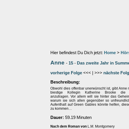
Hier befindest Du Dich jetzt:
Home
>
Hör
Anne
-
15
-
Das zweite Jahr in Summ
vorherige Folge
<<< | >>>
nächste Fol
Beschreibung:
Obwohl dies offenbar unerwünscht ist, gibt Anne ni
biestige Kollegin Katherine Brooke die F
anzutragen. Vor allem will sie hinter das Gehe
warum sie sich allen gegenüber so unfreundlich
Aufenthalt auf Green Gables könnte helfen, dies
zu kommen…
Dauer:
59.19 Minuten
Nach dem Roman von
L.M. Montgomery