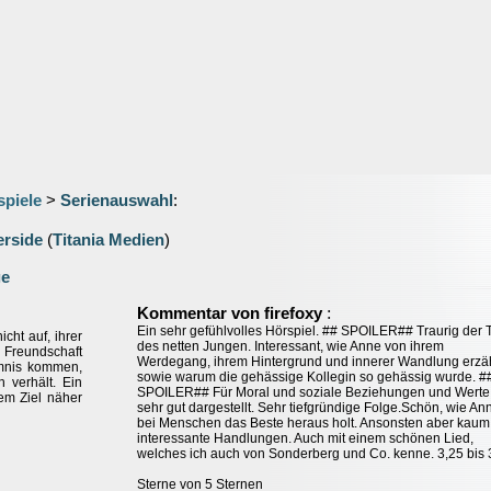
spiele
>
Serienauswahl
:
erside
(
Titania Medien
)
ge
:
Kommentar von firefoxy
Ein sehr gefühlvolles Hörspiel. ## SPOILER## Traurig der 
cht auf, ihrer
des netten Jungen. Interessant, wie Anne von ihrem
reundschaft
Werdegang, ihrem Hintergrund und innerer Wandlung erzäh
imnis kommen,
sowie warum die gehässige Kollegin so gehässig wurde. #
 verhält. Ein
SPOILER## Für Moral und soziale Beziehungen und Werte
em Ziel näher
sehr gut dargestellt. Sehr tiefgründige Folge.Schön, wie An
bei Menschen das Beste heraus holt. Ansonsten aber kaum
interessante Handlungen. Auch mit einem schönen Lied,
welches ich auch von Sonderberg und Co. kenne. 3,25 bis 
Sterne von 5 Sternen