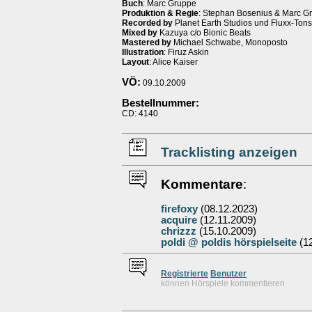
Buch
: Marc Gruppe
Produktion & Regie
: Stephan Bosenius & Marc G
Recorded by
Planet Earth Studios und Fluxx-Tons
Mixed by
Kazuya c/o Bionic Beats
Mastered by
Michael Schwabe, Monoposto
Illustration
: Firuz Askin
Layout
: Alice Kaiser
VÖ:
09.10.2009
Bestellnummer:
CD: 4140
Tracklisting anzeigen
Kommentare
:
firefoxy
(08.12.2023)
acquire
(12.11.2009)
chrizzz
(15.10.2009)
poldi @ poldis hörspielseite
(12
Re
g
istrierte
Benutzer
können Hörspiele kommentieren