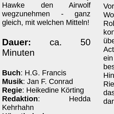
Hawke den Airwolf
Vor
wegzunehmen - ganz
Wol
gleich, mit welchen Mitteln!
Rol
kon
übe
Dauer:
ca. 50
Act
Minuten
ein
be
Buch
: H.G. Francis
Hin
Musik
: Jan F. Conrad
Rie
Regie
: Heikedine Körting
das
Redaktion
: Hedda
dar
Kehrhahn