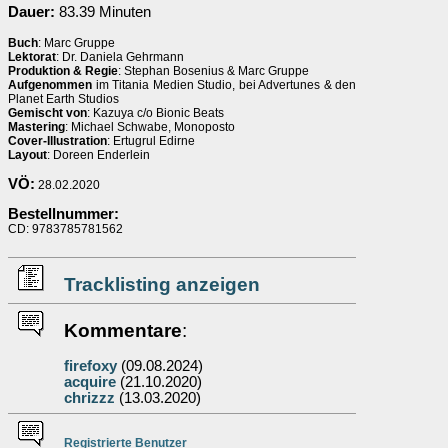
Dauer:
83.39 Minuten
Buch
: Marc Gruppe
Lektorat
: Dr. Daniela Gehrmann
Produktion & Regie
: Stephan Bosenius & Marc Gruppe
Aufgenommen
im Titania Medien Studio, bei Advertunes & den
Planet Earth Studios
Gemischt von
: Kazuya c/o Bionic Beats
Mastering
: Michael Schwabe, Monoposto
Cover-Illustration
: Ertugrul Edirne
Layout
: Doreen Enderlein
VÖ:
28.02.2020
Bestellnummer:
CD: 9783785781562
Tracklisting anzeigen
Kommentare
:
firefoxy
(09.08.2024)
acquire
(21.10.2020)
chrizzz
(13.03.2020)
Re
g
istrierte
Benutzer