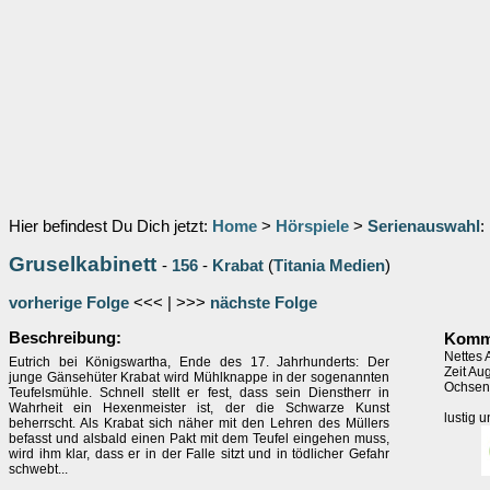
Hier befindest Du Dich jetzt:
Home
>
Hörspiele
>
Serienauswahl
:
Gruselkabinett
-
156
-
Krabat
(
Titania Medien
)
vorherige Folge
<<< | >>>
nächste Folge
Beschreibung:
Komme
Nettes 
Eutrich bei Königswartha, Ende des 17. Jahrhunderts: Der
Zeit Au
junge Gänsehüter Krabat wird Mühlknappe in der sogenannten
Ochsen 
Teufelsmühle. Schnell stellt er fest, dass sein Dienstherr in
Wahrheit ein Hexenmeister ist, der die Schwarze Kunst
lustig 
beherrscht. Als Krabat sich näher mit den Lehren des Müllers
befasst und alsbald einen Pakt mit dem Teufel eingehen muss,
wird ihm klar, dass er in der Falle sitzt und in tödlicher Gefahr
schwebt...