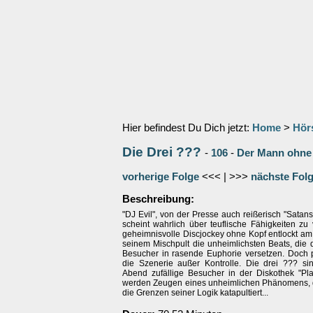
Hier befindest Du Dich jetzt:
Home
>
Hör
Die Drei ???
-
106
-
Der Mann ohne
vorherige Folge
<<< | >>>
nächste Fol
Beschreibung:
"DJ Evil", von der Presse auch reißerisch "Satan
scheint wahrlich über teuflische Fähigkeiten zu
geheimnisvolle Discjockey ohne Kopf entlockt 
seinem Mischpult die unheimlichsten Beats, die 
Besucher in rasende Euphorie versetzen. Doch pl
die Szenerie außer Kontrolle. Die drei ??? s
Abend zufällige Besucher in der Diskothek "Pla
werden Zeugen eines unheimlichen Phänomens, 
die Grenzen seiner Logik katapultiert...