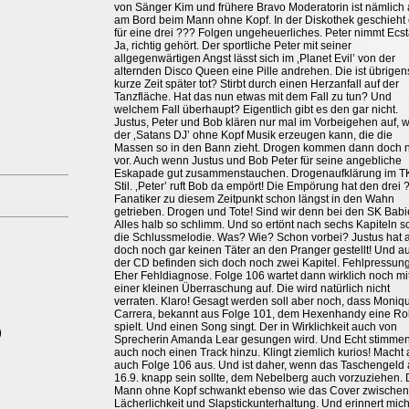
von Sänger Kim und frühere Bravo Moderatorin ist nämlich
am Bord beim Mann ohne Kopf. In der Diskothek geschieht
für eine drei ??? Folgen ungeheuerliches. Peter nimmt Ecst
Ja, richtig gehört. Der sportliche Peter mit seiner
allgegenwärtigen Angst lässt sich im ‚Planet Evil’ von der
alternden Disco Queen eine Pille andrehen. Die ist übrigen
kurze Zeit später tot? Stirbt durch einen Herzanfall auf der
Tanzfläche. Hat das nun etwas mit dem Fall zu tun? Und
welchem Fall überhaupt? Eigentlich gibt es den gar nicht.
Justus, Peter und Bob klären nur mal im Vorbeigehen auf, w
der ‚Satans DJ’ ohne Kopf Musik erzeugen kann, die die
Massen so in den Bann zieht. Drogen kommen dann doch n
vor. Auch wenn Justus und Bob Peter für seine angebliche
Eskapade gut zusammenstauchen. Drogenaufklärung im 
Stil. ‚Peter’ ruft Bob da empört! Die Empörung hat den drei 
Fanatiker zu diesem Zeitpunkt schon längst in den Wahn
getrieben. Drogen und Tote! Sind wir denn bei den SK Bab
Alles halb so schlimm. Und so ertönt nach sechs Kapiteln 
die Schlussmelodie. Was? Wie? Schon vorbei? Justus hat 
doch noch gar keinen Täter an den Pranger gestellt! Und au
der CD befinden sich doch noch zwei Kapitel. Fehlpressung
Eher Fehldiagnose. Folge 106 wartet dann wirklich noch mi
einer kleinen Überraschung auf. Die wird natürlich nicht
verraten. Klaro! Gesagt werden soll aber noch, dass Moniq
Carrera, bekannt aus Folge 101, dem Hexenhandy eine Ro
spielt. Und einen Song singt. Der in Wirklichkeit auch von
)
Sprecherin Amanda Lear gesungen wird. Und Echt stimme
auch noch einen Track hinzu. Klingt ziemlich kurios! Macht
auch Folge 106 aus. Und ist daher, wenn das Taschengeld
16.9. knapp sein sollte, dem Nebelberg auch vorzuziehen. 
Mann ohne Kopf schwankt ebenso wie das Cover zwischen
Lächerlichkeit und Slapstickunterhaltung. Und erinnert mic