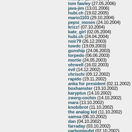
tom fawley
(27.05.2006)
java-jim
(13.01.2006)
hubi.ch
(19.02.2005)
mario1103
(29.10.2004)
pepsi_moses
(24.10.2004)
krizz!
(07.10.2004)
kate_girl
(02.05.2004)
hubi.ch
(24.04.2004)
noir79
(26.12.2003)
tuwdc
(19.09.2003)
gunship
(24.06.2003)
torpedo
(06.06.2003)
mortie
(24.05.2003)
ohrwell
(16.02.2003)
evil
(14.12.2002)
chrischi
(09.12.2002)
rapido
(19.11.2002)
anka for president
(02.11.2002)
boxhamster
(19.10.2002)
karyptus
(14.10.2002)
zwerg-cochin
(14.10.2002)
mara
(13.10.2002)
knobibrot
(11.10.2002)
the analog kid
(11.10.2002)
samsa
(06.10.2002)
dan
(04.10.2002)
farraday
(03.10.2002)
carbonteufel
(02.10.2002)