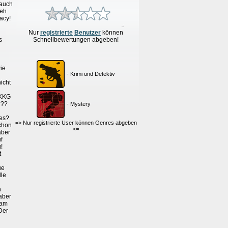
 auch
 eh
acy!
Nur
re
g
istrierte
Benutzer
können
s
Schnellbewertungen
abgeben!
ie
- Krimi und Detektiv
icht
TKKG
???
- Mystery
ies?
=> Nur registrierte User können Genres abgeben
schon
<=
aber
f
!
t
ue
lle
n
 aber
 am
Der
h