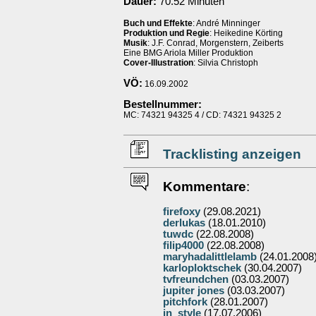
Dauer:
70.52 Minuten
Buch und Effekte
: André Minninger
Produktion und Regie
: Heikedine Körting
Musik
: J.F. Conrad, Morgenstern, Zeiberts
Eine BMG Ariola Miller Produktion
Cover-Illustration
: Silvia Christoph
VÖ:
16.09.2002
Bestellnummer:
MC: 74321 94325 4 / CD: 74321 94325 2
Tracklisting anzeigen
Kommentare
:
firefoxy
(29.08.2021)
derlukas
(18.01.2010)
tuwdc
(22.08.2008)
filip4000
(22.08.2008)
maryhadalittlelamb
(24.01.2008
karloploktschek
(30.04.2007)
tvfreundchen
(03.03.2007)
jupiter jones
(03.03.2007)
pitchfork
(28.01.2007)
in_style
(17.07.2006)