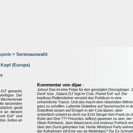
spiele
>
Serienauswahl
:
 Kopf
(
Europa
)
ge
:
Kommentar von dijae
Juhuu! Das ist eine Folge für den geneigten Discogänger. ‚
s-DJ" genannt,
Devil’ bzw. ‚Satans DJ’ legt im Club ‚Planet Evil’ auf. Der
 verfügen. Der
kopflose Plattendreher versetzt das Publikum in eine
am Wochenende
unheimliche Trance. Und das macht dem rätselnden Mithör
die tanzenden
ganz zu schaffen. Lallende Detektive auf Spurensuche in d
ötzlich gerät
Diskothek lassen auf Drogen in der Cola tippen, aber
ind an diesem
schließlich scheint es doch nur Echt Sänger Kim Frank (in d
net Evil" und
Rolle des Drei ??? Freundes Jeffrey) gewesen zu sein, der 
das Justus an
Oliver Rohrbeck, Jens Wawrczeck und Andreas Fröhlich ei
über den Durst getrunken hat. Heiße Whirlpool Party währ
der Aufnahmen mit Enie van de Meiklokjes? Die Ex-Schnal