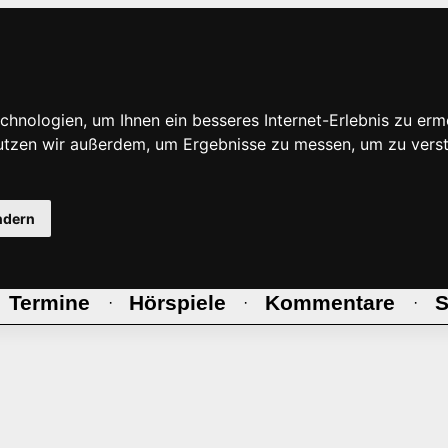
hnologien, um Ihnen ein besseres Internet-Erlebnis zu erm
nutzen wir außerdem, um Ergebnisse zu messen, um zu ve
ndern
Termine
Hörspiele
Kommentare
S
·
·
·