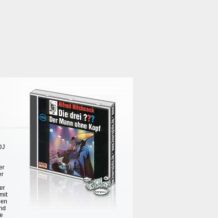
DJ
er
er
er
mit
nen
end
le