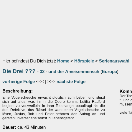
Hier befindest Du Dich jetzt:
Home
>
Hörspiele
>
Serienauswahl
:
Die Drei ???
-
32
-
und der Ameisenmensch
(
Europa
)
vorherige Folge
<<< | >>>
nächste Folge
Beschreibung:
Komme
Der Tite
Eine Vogelscheuche erwacht plötzlich zum Leben und stürzt
"...und
sich auf alles, was ihr in die Quere kommt. Letitia Radford
müssen.
beginnt zu verzweifeln. In ihrer Todesangst beauftragt sie die
drei Detektive, das Rätsel der wandelnen Vogelscheuche zu
viele T
lösen, Justus, Bob und Peter nehmen den Autrag an und
geraten unversehens selbst in Lebensgefahr.
Dauer:
ca. 43 Minuten