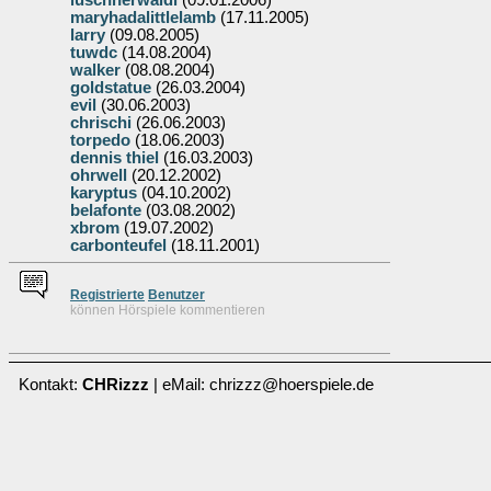
luschnerwaldi
(09.01.2006)
maryhadalittlelamb
(17.11.2005)
larry
(09.08.2005)
tuwdc
(14.08.2004)
walker
(08.08.2004)
goldstatue
(26.03.2004)
evil
(30.06.2003)
chrischi
(26.06.2003)
torpedo
(18.06.2003)
dennis thiel
(16.03.2003)
ohrwell
(20.12.2002)
karyptus
(04.10.2002)
belafonte
(03.08.2002)
xbrom
(19.07.2002)
carbonteufel
(18.11.2001)
Re
g
istrierte
Benutzer
können Hörspiele kommentieren
Kontakt:
CHRizzz
| eMail: chrizzz@hoerspiele.de