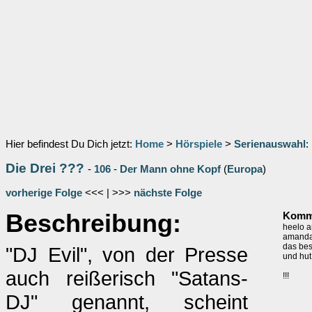
Hier befindest Du Dich jetzt:
Home
>
Hörspiele
>
Serienauswahl
:
Die Drei ???
-
106
-
Der Mann ohne Kopf
(
Europa
)
vorherige Folge
<<< | >>>
nächste Folge
Beschreibung:
Komme
heelo a
amanda 
das bes
"DJ Evil", von der Presse
und hut
auch reißerisch "Satans-
!!!
DJ" genannt, scheint