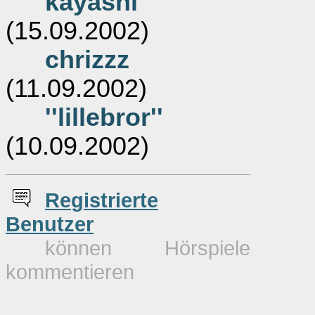
kayashi
(15.09.2002)
chrizzz
(11.09.2002)
''lillebror''
(10.09.2002)
Re
g
istrierte
Benutzer
können Hörspiele
kommentieren