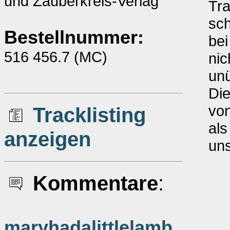
und Zauberkreis-Verlag
Tr
sch
Bestellnummer:
bei
516 456.7 (MC)
nic
unü
Die
von
Tracklisting
al
anzeigen
uns
Kommentare
:
maryhadalittlelamb