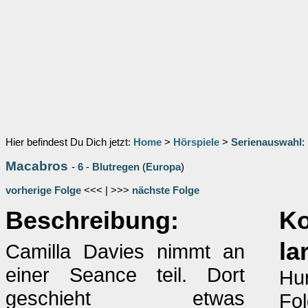
Hier befindest Du Dich jetzt:
Home
>
Hörspiele
>
Serienauswahl
:
Macabros
-
6
-
Blutregen
(
Europa
)
vorherige Folge
<<< | >>>
nächste Folge
Beschreibung:
K
la
Camilla Davies nimmt an
einer Seance teil. Dort
Hu
geschieht etwas
Fol