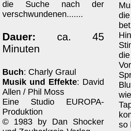
die Suche nach der
Mu
verschwundenen.......
di
bet
Hin
Dauer:
ca. 45
Sti
Minuten
die
Vo
Buch
: Charly Graul
Spr
Musik und Effekte
: David
Blu
Allen / Phil Moss
wie
Eine Studio EUROPA-
Tap
Produktion
ko
© 1983 by Dan Shocker
so 