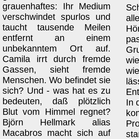
grauenhaftes: Ihr Medium
Sc
verschwindet spurlos und
all
taucht tausende Meilen
Hör
entfernt an einem
pas
unbekanntem Ort auf.
Gru
Camila irrt durch fremde
wie
Gassen, sieht fremde
wie
Menschen. Wo befindet sie
läs
sich? Und - was hat es zu
Ent
bedeuten, daß plötzlich
In 
Blut vom Himmel regnet?
kom
Björn Hellmark alias
Pro
Macabros macht sich auf
sta