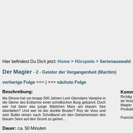
Hier befindest Du Dich jetzt:
Home
>
Hörspiele
>
Serienauswahl
:
Der Magier
-
2
-
Geister der Vergangenheit
(
Maritim
)
vorherige Folge
<<< | >>>
nächste Folge
Beschreibung:
Komme
Richtig
Ma Ghone hat vor knapp 500 Jahren Lord Glenstairs Vampire in
de Voss
die Steine des Eckturms einer schottischen Burg gebannt. Doch
Magier
wer hat dann das junge Mädchen Mary am blauen See
Produkt
überfallen? Und wer ist der dunkle Bruder? Roy de Voss und
sein Butler reisen nach Schottland um den Geheimnissen des
Franci
blauen Sees auf den Grund zu gehen...
Dauer:
ca. 50 Minuten