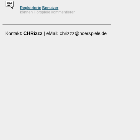
Re
g
istrierte
Benutzer
können Hörspiele kommentieren
Kontakt:
CHRizzz
| eMail: chrizzz@hoerspiele.de