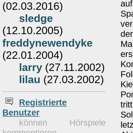
auf
(02.03.2016)
Sp
sledge
ver
(12.10.2005)
der
freddynewendyke
Man
ers
(22.01.2004)
Ko
larry
(27.11.2002)
Fol
lilau
(27.03.2002)
Ki
Pon
Re
g
istrierte
tri
Benutzer
Sol
können Hörspiele
let
kommentieren