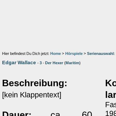
Hier befindest Du Dich jetzt:
Home
>
Hörspiele
>
Serienauswahl
:
Edgar Wallace
-
3
-
Der Hexer
(
Maritim
)
Beschreibung:
K
la
[kein Klappentext]
Fas
198
Dauer:
ca. 60