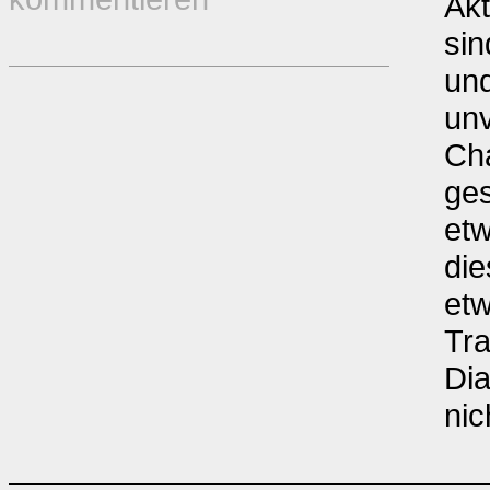
Akt
sin
un
un
Cha
ges
etw
die
etw
Tra
Dia
nic