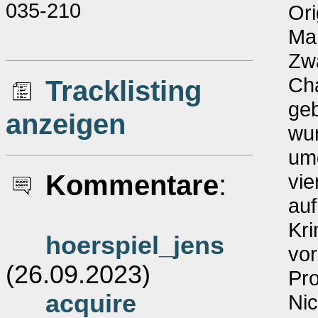
035-210
Ori
Mar
Zwa
Cha
Tracklisting
geb
anzeigen
wu
umg
Kommentare
:
vie
auf
Kri
hoerspiel_jens
vor
(26.09.2023)
Pro
acquire
Nic