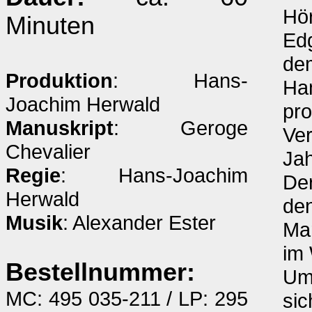
Hör
Minuten
Edg
de
Produktion
: Hans-
Ha
Joachim Herwald
pro
Manuskript
: Geroge
Ve
Chevalier
Jah
Regie
: Hans-Joachim
De
Herwald
de
Musik
: Alexander Ester
Mar
im 
Bestellnummer:
Um
MC: 495 035-211 / LP: 295
sic