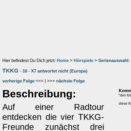
Hier befindest Du Dich jetzt:
Home
>
Hörspiele
>
Serienauswahl
:
TKKG
-
16
-
X7 antwortet nicht
(
Europa
)
vorherige Folge
<<< | >>>
nächste Folge
Beschreibung:
Komme
"den fot
diese fo
Auf einer Radtour
entdecken die vier TKKG-
Freunde zunächst drei