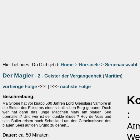
Hier befindest Du Dich jetzt:
Home
>
Hörspiele
>
Serienauswahl
:
Der Magier
-
2
-
Geister der Vergangenheit
(
Maritim
)
vorherige Folge
<<< | >>>
nächste Folge
Beschreibung:
Ko
Ma Ghone hat vor knapp 500 Jahren Lord Glenstairs Vampire in
die Steine des Eckturms einer schottischen Burg gebannt. Doch
:
wer hat dann das junge Mädchen Mary am blauen See
überfallen? Und wer ist der dunkle Bruder? Roy de Voss und
sein Butler reisen nach Schottland um den Geheimnissen des
Atm
blauen Sees auf den Grund zu gehen...
Wen
Dauer:
ca. 50 Minuten