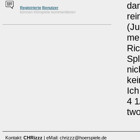
dan
Re
g
istrierte
Benutzer
können Hörspiele kommentieren
rei
(Ju
meh
Ric
Spl
nic
kei
Ich
4 1
tw
Kontakt:
CHRizzz
| eMail: chrizzz@hoerspiele.de