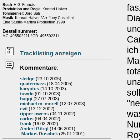
fas
Buch
: H.G. Francis
Produktion und Regie
: Konrad Halver
Toningenier
: Jörg Saß
Dia
Musik
: Konrad Halver / Arr. Joey Castellini
Eine Studio-Maritim Produktion 1999
un
Bestellnummer:
MC: 495502211 / CD: 495502311
Car
ich
Tracklisting anzeigen
Mag
Kommentare
:
tot
sledge
(23.10.2005)
una
quatermass
(18.04.2005)
karyptus
(14.10.2003)
sol
tuwdc
(01.10.2003)
haggi
(27.07.2003)
"ne
michael m. morell
(12.07.2003)
evil
(13.12.2002)
wa
ripper owens
(04.11.2002)
carlos
(04.04.2002)
Nur
frank
(16.02.2002)
Anderl Görgl
(14.06.2001)
Roy
Markus Duschek
(25.01.2001)