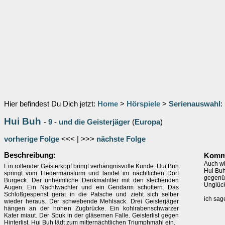
Hier befindest Du Dich jetzt:
Home
>
Hörspiele
>
Serienauswahl
:
Hui Buh
-
9
-
und die Geisterjäger
(
Europa
)
vorherige Folge
<<< | >>>
nächste Folge
Beschreibung:
Komme
Auch wi
Ein rollender Geisterkopf bringt verhängnisvolle Kunde. Hui Buh
Hui Buh
springt vom Fledermausturm und landet im nächtlichen Dorf
gegenüb
Burgeck. Der unheimliche Denkmalritter mit den stechenden
Unglück
Augen. Ein Nachtwächter und ein Gendarm schottern. Das
Schloßgespenst gerät in die Patsche und zieht sich selber
ich sag
wieder heraus. Der schwebende Mehlsack. Drei Geisterjäger
hängen an der hohen Zugbrücke. Ein kohlrabenschwarzer
Kater miaut. Der Spuk in der gläsernen Falle. Geisterlist gegen
Hinterlist. Hui Buh lädt zum mitternächtlichen Triumphmahl ein.