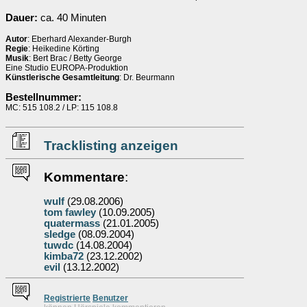
Dauer:
ca. 40 Minuten
Autor
: Eberhard Alexander-Burgh
Regie
: Heikedine Körting
Musik
: Bert Brac / Betty George
Eine Studio EUROPA-Produktion
Künstlerische Gesamtleitung
: Dr. Beurmann
Bestellnummer:
MC: 515 108.2 / LP: 115 108.8
Tracklisting anzeigen
Kommentare
:
wulf
(29.08.2006)
tom fawley
(10.09.2005)
quatermass
(21.01.2005)
sledge
(08.09.2004)
tuwdc
(14.08.2004)
kimba72
(23.12.2002)
evil
(13.12.2002)
Re
g
istrierte
Benutzer