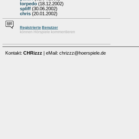
torpedo
(18.12.2002)
spliff
(30.06.2002)
chris
(20.01.2002)
Re
g
istrierte
Benutzer
können Hörspiele kommentieren
Kontakt:
CHRizzz
| eMail: chrizzz@hoerspiele.de