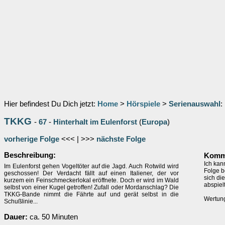
Hier befindest Du Dich jetzt:
Home
>
Hörspiele
>
Serienauswahl
:
TKKG
-
67
-
Hinterhalt im Eulenforst
(
Europa
)
vorherige Folge
<<< | >>>
nächste Folge
Beschreibung:
Komme
Ich kan
Im Eulenforst gehen Vogeltöter auf die Jagd. Auch Rotwild wird
Folge b
geschossen! Der Verdacht fällt auf einen Italiener, der vor
sich die
kurzem ein Feinschmeckerlokal eröffnete. Doch er wird im Wald
abspiel
selbst von einer Kugel getroffen! Zufall oder Mordanschlag? Die
TKKG-Bande nimmt die Fährte auf und gerät selbst in die
Wertung
Schußlinie...
Dauer:
ca. 50 Minuten