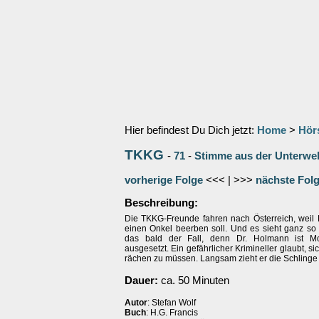
Hier befindest Du Dich jetzt:
Home
>
Hör
TKKG
-
71
-
Stimme aus der Unterwel
vorherige Folge
<<< | >>>
nächste Fol
Beschreibung:
Die TKKG-Freunde fahren nach Österreich, weil 
einen Onkel beerben soll. Und es sieht ganz so 
das bald der Fall, denn Dr. Holmann ist M
ausgesetzt. Ein gefährlicher Krimineller glaubt, s
rächen zu müssen. Langsam zieht er die Schlinge 
Dauer:
ca. 50 Minuten
Autor
: Stefan Wolf
Buch
: H.G. Francis