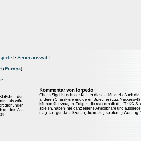
spiele
>
Serienauswahl
:
t
(
Europa
)
ge
:
Kommentar von torpedo
Oheim Siggi ist echt der Knaller dieses Hörspiels. Auch die
Klößchen dort
anderen Charaktere und deren Sprecher (Lutz Mackensy!!)
aus, als wäre
können überzeugen. Folgen, die ausserhalb der "TKKG-Sta
orddrohungen
spielen, haben ihre ganz eigene Atmosphäre und ausserd
ich an dem Arzt
mag ich irgendwie Szenen, die im Zug spielen :-) Wertung: 
zu.