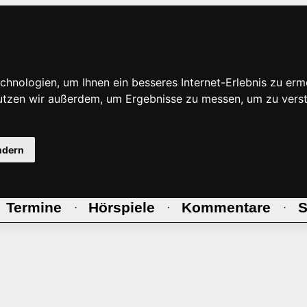
hnologien, um Ihnen ein besseres Internet-Erlebnis zu erm
nutzen wir außerdem, um Ergebnisse zu messen, um zu ve
ndern
Termine
Hörspiele
Kommentare
S
·
·
·