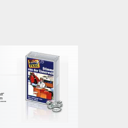
dt"
em
*****