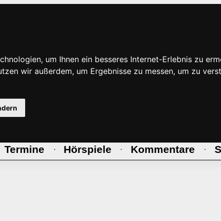
hnologien, um Ihnen ein besseres Internet-Erlebnis zu erm
nutzen wir außerdem, um Ergebnisse zu messen, um zu ve
ndern
Termine
Hörspiele
Kommentare
S
·
·
·