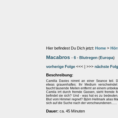
Hier befindest Du Dich jetzt:
Home
>
Hör
Macabros
-
6
-
Blutregen
(
Europa
)
vorherige Folge
<<< | >>>
nächste Fol
Beschreibung:
Camilla Davies nimmt an einer Seance teil. D
etwas grauenhaftes: Ihr Medium verschwindet
taucht tausende Meilen entfernt an einem unbeka
Camila irrt durch fremde Gassen, sieht fremde
befindet sie sich? Und - was hat es zu bedeuten,
Blut vom Himmel regnet? Björn Hellmark alias M
sich auf die Suche nach der verschwundenen.......
Dauer:
ca. 45 Minuten