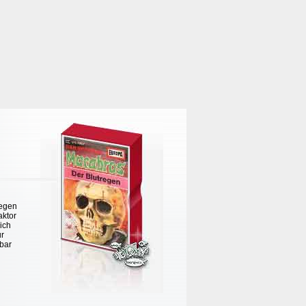
regen
aktor
ich
ur
rbar