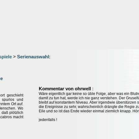
spiele
>
Serienauswahl
:
ge
:
Kommentar von ohrwell
Wäre eigentlich gar keine so üble Folge, aber was ein Blut
ort geschieht
damit zu tun hat, werde ich nie ganz verstehen. Der Gruself
 spurlos und
bleibt auf konstantem Niveau. Aber irgendwie überstürzen s
nntem Ort auf.
die Ereignisse zu sehr, wahrscheinlich drängte die Regie z
 Menschen. Wo
Eile und so ist das Ende wieder einmal ziemlich knapp. Hö
 daß plötzlich
acabros macht
jedenfalls !