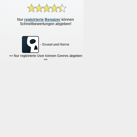
Nur
re
g
istrierte
Benutzer
können
Schnellbewertungen
abgeben!
- Grusel und Horror
=> Nur registrierte User können Genres abgeben
<=