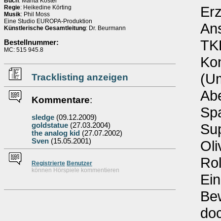
Buch
: Marita Köster
Erz
Regie
: Heikedine Körting
Musik
: Phil Moss
Eine Studio EUROPA-Produktion
Ans
Künstlerische Gesamtleitung
: Dr. Beurmann
TK
Bestellnummer:
MC: 515 945.8
Ko
(U
Tracklisting anzeigen
Abe
Kommentare
:
Sp
sledge
(09.12.2009)
Sup
goldstatue
(27.03.2004)
the analog kid
(27.07.2002)
Sven
(15.05.2001)
Oli
Rol
Re
g
istrierte
Benutzer
können Hörspiele kommentieren
Ein
Bew
do