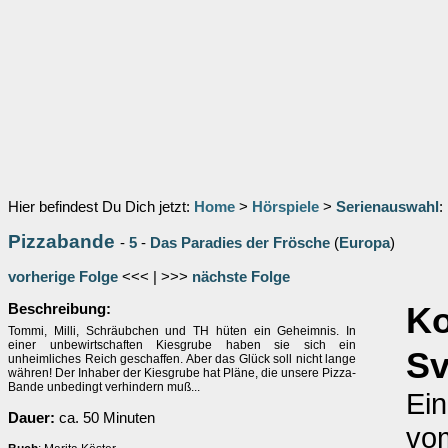
Hier befindest Du Dich jetzt:
Home
>
Hörspiele
>
Serienauswahl
:
Pizzabande
-
5
-
Das Paradies der Frösche
(
Europa
)
vorherige Folge
<<< | >>>
nächste Folge
Beschreibung:
K
Tommi, Milli, Schräubchen und TH hüten ein Geheimnis. In
einer unbewirtschaften Kiesgrube haben sie sich ein
S
unheimliches Reich geschaffen. Aber das Glück soll nicht lange
währen! Der Inhaber der Kiesgrube hat Pläne, die unsere Pizza-
Bande unbedingt verhindern muß...
Ein
Dauer:
ca. 50 Minuten
vo