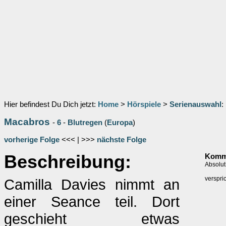
Hier befindest Du Dich jetzt:
Home
>
Hörspiele
>
Serienauswahl
:
Macabros
-
6
-
Blutregen
(
Europa
)
vorherige Folge
<<< | >>>
nächste Folge
Beschreibung:
Komme
Absolut
verspri
Camilla Davies nimmt an
einer Seance teil. Dort
geschieht etwas