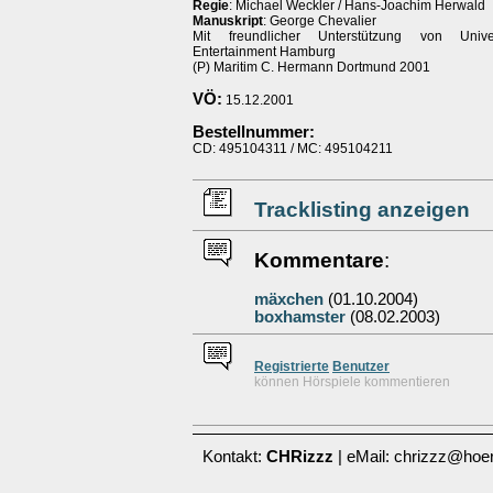
Regie
: Michael Weckler / Hans-Joachim Herwald
Manuskript
: George Chevalier
Mit freundlicher Unterstützung von Unive
Entertainment Hamburg
(P) Maritim C. Hermann Dortmund 2001
VÖ:
15.12.2001
Bestellnummer:
CD: 495104311 / MC: 495104211
Tracklisting anzeigen
Kommentare
:
mäxchen
(01.10.2004)
boxhamster
(08.02.2003)
Re
g
istrierte
Benutzer
können Hörspiele kommentieren
Kontakt:
CHRizzz
| eMail: chrizzz@hoer