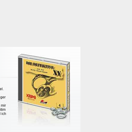
el.
iger
u
 mir
itim
 ich