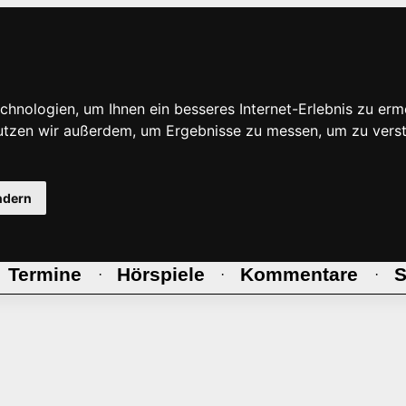
hnologien, um Ihnen ein besseres Internet-Erlebnis zu erm
nutzen wir außerdem, um Ergebnisse zu messen, um zu ve
ndern
Termine
Hörspiele
Kommentare
S
·
·
·