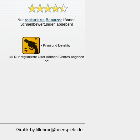
Nur
re
g
istrierte
Benutzer
können
Schnellbewertungen
abgeben!
- Krimi und Detektiv
=> Nur registrierte User können Genres abgeben
<=
Grafik by lillebror@hoerspiele.de