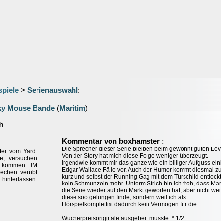
spiele
>
Serienauswahl
:
cky Mouse Bande
(
Maritim
)
h
:
Kommentar von boxhamster
Die Sprecher dieser Serie bleiben beim gewohnt guten Lev
ter vom Yard.
Von der Story hat mich diese Folge weniger überzeugt.
ve, versuchen
Irgendwie kommt mir das ganze wie ein billiger Aufguss ein
u kommen: IM
Edgar Wallace Fälle vor. Auch der Humor kommt diesmal z
echen verübt
kurz und selbst der Running Gag mit dem Türschild entlockt
interlassen.
kein Schmunzeln mehr. Unterm Strich bin ich froh, dass Mar
die Serie wieder auf den Markt geworfen hat, aber nicht weil
diese soo gelungen finde, sondern weil ich als
Hörspielkomplettist dadurch kein Vermögen für die
Wucherpreisoriginale ausgeben musste. * 1/2