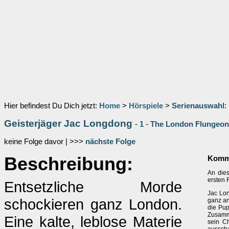
Hier befindest Du Dich jetzt:
Home
>
Hörspiele
>
Serienauswahl
:
Geisterjäger Jac Longdong
-
1
-
The London Flungeon
keine Folge davor | >>>
nächste Folge
Beschreibung:
Komme
An dies
ersten 
Entsetzliche Morde
Jac Lon
schockieren ganz London.
ganz an
die Pup
Zusamme
Eine kalte, leblose Materie
sein C