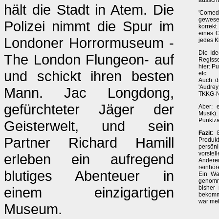
ausscha
hält die Stadt in Atem. Die
'Comed
gewesen
Polizei nimmt die Spur im
korrekt
eines G
Londoner Horrormuseum -
jedes K
Die Ide
The London Flungeon- auf
Regisse
hier: P
und schickt ihren besten
etc.
Auch di
'Audrey
Mann. Jac Longdong,
TKKG-N
gefürchteter Jäger der
Aber: 
Musik).
Punktza
Geisterwelt, und sein
Fazit
: 
Partner Richard Hamill
Produkt
persönl
vorste
erleben ein aufregend
Andere
reinhör
blutiges Abenteuer in
Ein Wa
genomm
einem einzigartigen
bisher
bekomme
war meh
Museum.