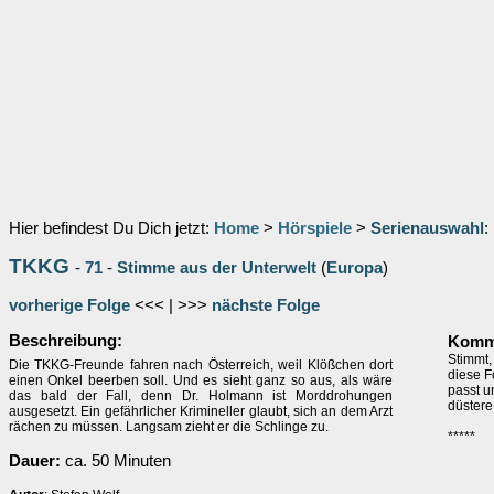
Hier befindest Du Dich jetzt:
Home
>
Hörspiele
>
Serienauswahl
:
TKKG
-
71
-
Stimme aus der Unterwelt
(
Europa
)
vorherige Folge
<<< | >>>
nächste Folge
Beschreibung:
Komme
Stimmt,
Die TKKG-Freunde fahren nach Österreich, weil Klößchen dort
diese F
einen Onkel beerben soll. Und es sieht ganz so aus, als wäre
passt u
das bald der Fall, denn Dr. Holmann ist Morddrohungen
düstere
ausgesetzt. Ein gefährlicher Krimineller glaubt, sich an dem Arzt
rächen zu müssen. Langsam zieht er die Schlinge zu.
*****
Dauer:
ca. 50 Minuten