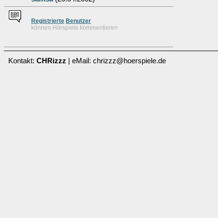
Re
g
istrierte
Benutzer
können Hörspiele kommentieren
Kontakt:
CHRizzz
| eMail: chrizzz@hoerspiele.de