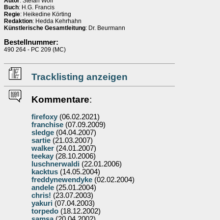
Autor
: Stefan Wolf
Buch
: H.G. Francis
Regie
: Heikedine Körting
Redaktion
: Hedda Kehrhahn
Künstlerische Gesamtleitung
: Dr. Beurmann
Bestellnummer:
490 264 - PC 209 (MC)
Tracklisting anzeigen
Kommentare
:
firefoxy
(06.02.2021)
franchise
(07.09.2009)
sledge
(04.04.2007)
sartie
(21.03.2007)
walker
(24.01.2007)
teekay
(28.10.2006)
luschnerwaldi
(22.01.2006)
kacktus
(14.05.2004)
freddynewendyke
(02.02.2004)
andele
(25.01.2004)
chris!
(23.07.2003)
yakuri
(07.04.2003)
torpedo
(18.12.2002)
samsa
(20.04.2002)