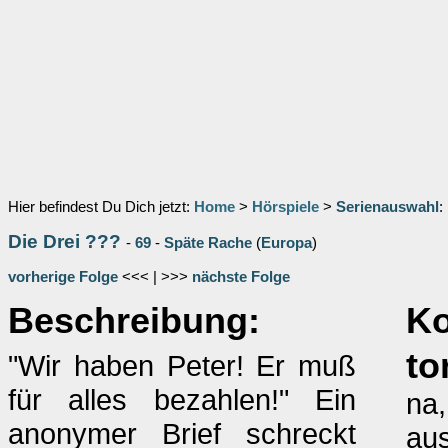
Hier befindest Du Dich jetzt:
Home
>
Hörspiele
>
Serienauswahl
:
Die Drei ???
-
69
-
Späte Rache
(
Europa
)
vorherige Folge
<<< | >>>
nächste Folge
Beschreibung:
K
to
"Wir haben Peter! Er muß
für alles bezahlen!" Ein
na,
anonymer Brief schreckt
au