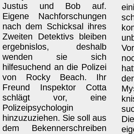
Justus und Bob auf.
ein
Eigene Nachforschungen
sc
nach dem Schicksal ihres
kom
Zweiten Detektivs bleiben
un
ergebnislos, deshalb
Vo
wenden sie sich
noc
hilfesuchend an die Polizei
hat
von Rocky Beach. Ihr
der
Freund Inspektor Cotta
Mys
schlägt vor, eine
kn
Polizeipsychologin
suc
hinzuzuziehen. Sie soll aus
Die
dem Bekennerschreiben
eig