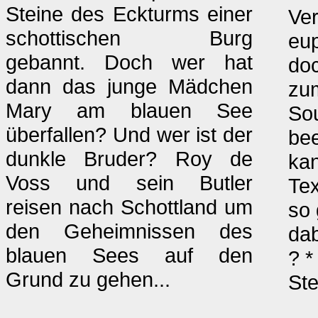
Steine des Eckturms einer
Ver
schottischen Burg
eup
gebannt. Doch wer hat
doc
dann das junge Mädchen
zum
Mary am blauen See
Sou
überfallen? Und wer ist der
bee
dunkle Bruder? Roy de
kan
Voss und sein Butler
Tex
reisen nach Schottland um
so 
den Geheimnissen des
dab
blauen Sees auf den
? *
Grund zu gehen...
St