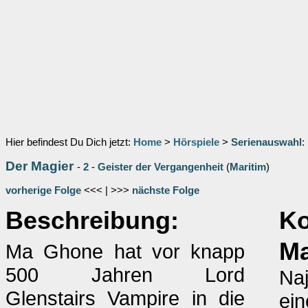
Hier befindest Du Dich jetzt:
Home
>
Hörspiele
>
Serienauswahl
:
Der Magier
-
2
-
Geister der Vergangenheit
(
Maritim
)
vorherige Folge
<<< | >>>
nächste Folge
Beschreibung:
K
M
Ma Ghone hat vor knapp
500 Jahren Lord
Naj
Glenstairs Vampire in die
ei