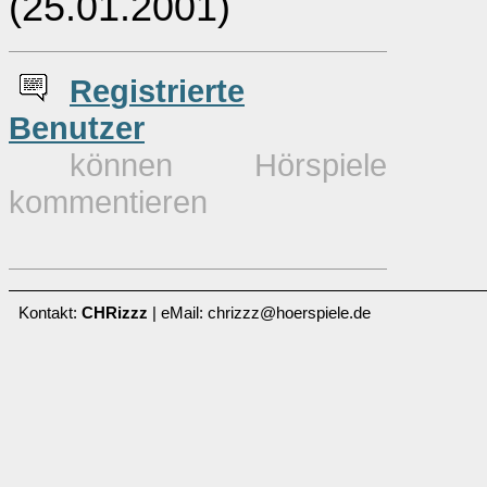
(25.01.2001)
Re
g
istrierte
Benutzer
können Hörspiele
kommentieren
Kontakt:
CHRizzz
| eMail: chrizzz@hoerspiele.de