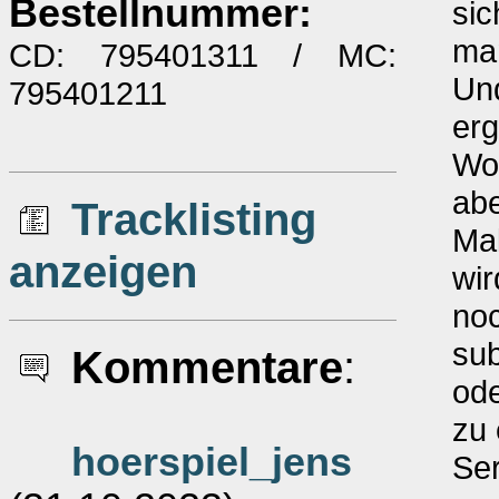
Bestellnummer:
sic
man
CD: 795401311 / MC:
Und
795401211
erg
Wor
abe
Tracklisting
Ma
anzeigen
wir
noc
su
Kommentare
:
ode
zu 
hoerspiel_jens
Ser