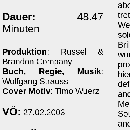
abe
tr
Dauer:
48.47
We
Minuten
sol
Bri
Produktion
: Russel &
wur
Brandon Company
pro
Buch, Regie, Musik
:
hie
Wolfgang Strauss
def
Cover Motiv
: Timo Wuerz
and
Mei
VÖ:
27.02.2003
Sou
and