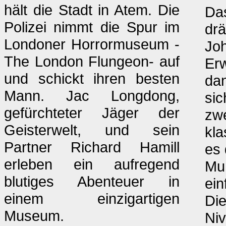
hält die Stadt in Atem. Die
Das
Polizei nimmt die Spur im
drä
Londoner Horrormuseum -
Joh
The London Flungeon- auf
Erw
und schickt ihren besten
dan
Mann. Jac Longdong,
sic
gefürchteter Jäger der
zwe
Geisterwelt, und sein
kla
Partner Richard Hamill
es 
erleben ein aufregend
Mum
blutiges Abenteuer in
ein
einem einzigartigen
Die
Museum.
Niv