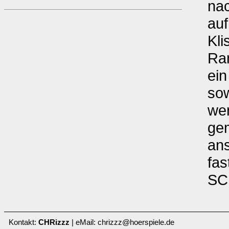
nac
au
Kli
Ra
ein
sow
wen
gem
ans
fas
S
Kontakt:
CHRizzz
| eMail: chrizzz@hoerspiele.de