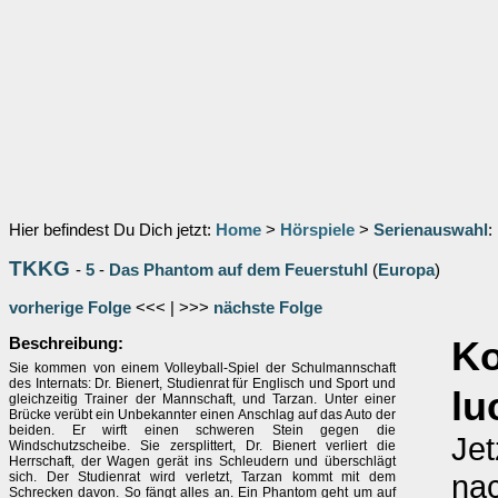
Hier befindest Du Dich jetzt:
Home
>
Hörspiele
>
Serienauswahl
:
TKKG
-
5
-
Das Phantom auf dem Feuerstuhl
(
Europa
)
vorherige Folge
<<< | >>>
nächste Folge
Beschreibung:
K
Sie kommen von einem Volleyball-Spiel der Schulmannschaft
des Internats: Dr. Bienert, Studienrat für Englisch und Sport und
lu
gleichzeitig Trainer der Mannschaft, und Tarzan. Unter einer
Brücke verübt ein Unbekannter einen Anschlag auf das Auto der
beiden. Er wirft einen schweren Stein gegen die
Jet
Windschutzscheibe. Sie zersplittert, Dr. Bienert verliert die
Herrschaft, der Wagen gerät ins Schleudern und überschlägt
nac
sich. Der Studienrat wird verletzt, Tarzan kommt mit dem
Schrecken davon. So fängt alles an. Ein Phantom geht um auf