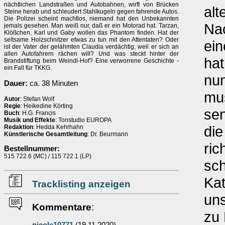
nächtlichen Landstraßen und Autobahnen, wirft von Brücken
alt
Steine herab und schleudert Stahlkugeln gegen fahrende Autos.
Die Polizei scheint machtlos, niemand hat den Unbekannten
Na
jemals gesehen. Man weiß nur, daß er ein Motorad hat. Tarzan,
Klößchen, Karl und Gaby wollen das Phantom finden. Hat der
seltsame Holzschnitzer etwas zu tun mit den Attentaten? Oder
ein
ist der Vater der gelähmten Claudia verdächtig, weil er sich an
allen Autofahrern rächen will? Und was steckt hinter der
hat
Brandstiftung beim Weindl-Hof? Eine verworrene Geschichte -
ein Fall für TKKG.
nu
Dauer:
ca. 38 Minuten
mu
Autor
: Stefan Wolf
Regie
: Heikedine Körting
sen
Buch
: H.G. Francis
Musik und Effekte
: Tonstudio EUROPA
die
Redaktion
: Hedda Kehrhahn
Künstlerische Gesamtleitung
: Dr. Beurmann
ric
Bestellnummer:
515 722.6 (MC) / 115 722.1 (LP)
sch
Kat
Tracklisting anzeigen
uns
Kommentare
:
zu 