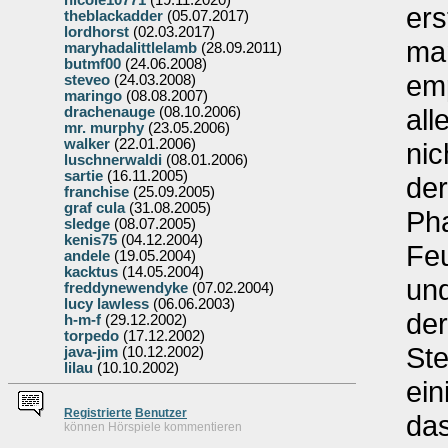
nicole10771
(19.11.2020)
ers
theblackadder
(05.07.2017)
lordhorst
(02.03.2017)
ma
maryhadalittlelamb
(28.09.2011)
butmf00
(24.06.2008)
em
steveo
(24.03.2008)
maringo
(08.08.2007)
all
drachenauge
(08.10.2006)
mr. murphy
(23.05.2006)
walker
(22.01.2006)
nic
luschnerwaldi
(08.01.2006)
sartie
(16.11.2005)
der
franchise
(25.09.2005)
graf cula
(31.08.2005)
Ph
sledge
(08.07.2005)
kenis75
(04.12.2004)
Feu
andele
(19.05.2004)
kacktus
(14.05.2004)
un
freddynewendyke
(07.02.2004)
lucy lawless
(06.06.2003)
der
h-m-f
(29.12.2002)
torpedo
(17.12.2002)
Ste
java-jim
(10.12.2002)
lilau
(10.10.2002)
ein
Re
g
istrierte
Benutzer
da
können Hörspiele kommentieren