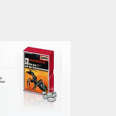
nd
cher