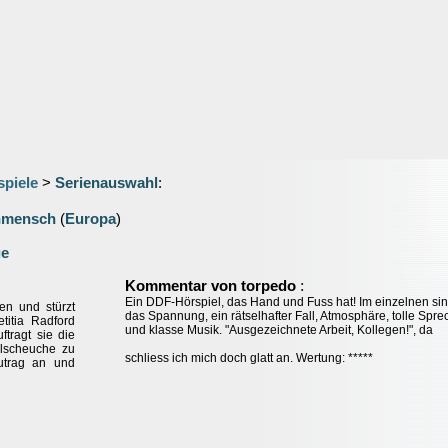
spiele
>
Serienauswahl
:
nmensch
(
Europa
)
ge
:
Kommentar von torpedo
Ein DDF-Hörspiel, das Hand und Fuss hat! Im einzelnen si
en und stürzt
das Spannung, ein rätselhafter Fall, Atmosphäre, tolle Spre
titia Radford
und klasse Musik. "Ausgezeichnete Arbeit, Kollegen!", da
ftragt sie die
elscheuche zu
schliess ich mich doch glatt an. Wertung: *****
utrag an und