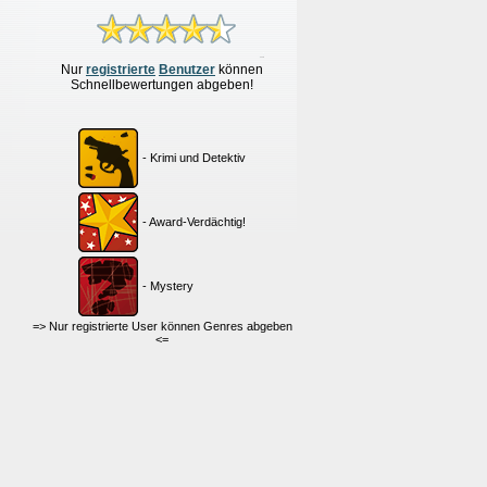
Nur
re
g
istrierte
Benutzer
können
Schnellbewertungen
abgeben!
- Krimi und Detektiv
- Award-Verdächtig!
- Mystery
=> Nur registrierte User können Genres abgeben
<=