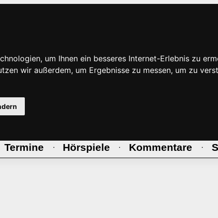
hnologien, um Ihnen ein besseres Internet-Erlebnis zu erm
nutzen wir außerdem, um Ergebnisse zu messen, um zu ve
ndern
Termine
Hörspiele
Kommentare
S
·
·
·