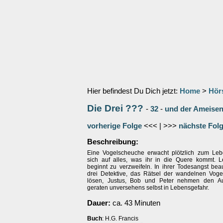
Hier befindest Du Dich jetzt:
Home
>
Hör
Die Drei ???
-
32
-
und der Ameise
vorherige Folge
<<< | >>>
nächste Fol
Beschreibung:
Eine Vogelscheuche erwacht plötzlich zum Leb
sich auf alles, was ihr in die Quere kommt. Le
beginnt zu verzweifeln. In ihrer Todesangst beau
drei Detektive, das Rätsel der wandelnen Vog
lösen, Justus, Bob und Peter nehmen den A
geraten unversehens selbst in Lebensgefahr.
Dauer:
ca. 43 Minuten
Buch
: H.G. Francis