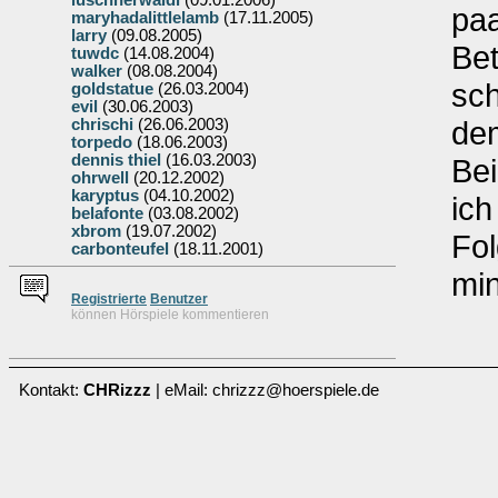
luschnerwaldi
(09.01.2006)
pa
maryhadalittlelamb
(17.11.2005)
larry
(09.08.2005)
Bet
tuwdc
(14.08.2004)
walker
(08.08.2004)
sch
goldstatue
(26.03.2004)
evil
(30.06.2003)
dem
chrischi
(26.06.2003)
torpedo
(18.06.2003)
dennis thiel
(16.03.2003)
Be
ohrwell
(20.12.2002)
karyptus
(04.10.2002)
ich
belafonte
(03.08.2002)
xbrom
(19.07.2002)
Fol
carbonteufel
(18.11.2001)
min
Re
g
istrierte
Benutzer
können Hörspiele kommentieren
Kontakt:
CHRizzz
| eMail: chrizzz@hoerspiele.de