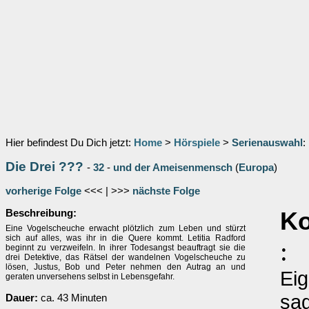
Hier befindest Du Dich jetzt:
Home
>
Hörspiele
>
Serienauswahl
:
Die Drei ???
-
32
-
und der Ameisenmensch
(
Europa
)
vorherige Folge
<<< | >>>
nächste Folge
Beschreibung:
Ko
Eine Vogelscheuche erwacht plötzlich zum Leben und stürzt
sich auf alles, was ihr in die Quere kommt. Letitia Radford
:
beginnt zu verzweifeln. In ihrer Todesangst beauftragt sie die
drei Detektive, das Rätsel der wandelnen Vogelscheuche zu
lösen, Justus, Bob und Peter nehmen den Autrag an und
Eig
geraten unversehens selbst in Lebensgefahr.
sag
Dauer:
ca. 43 Minuten