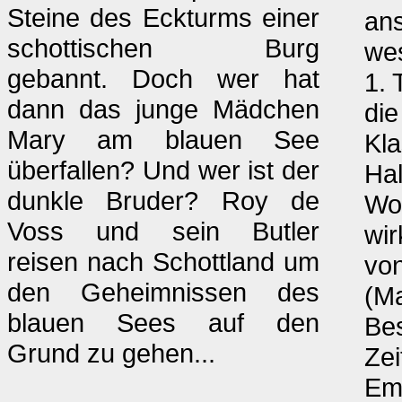
Steine des Eckturms einer
ans
schottischen Burg
wes
gebannt. Doch wer hat
1. 
dann das junge Mädchen
die
Mary am blauen See
Kla
überfallen? Und wer ist der
Hal
dunkle Bruder? Roy de
Wol
Voss und sein Butler
wir
reisen nach Schottland um
von
den Geheimnissen des
(Ma
blauen Sees auf den
Bes
Grund zu gehen...
Zei
Emp