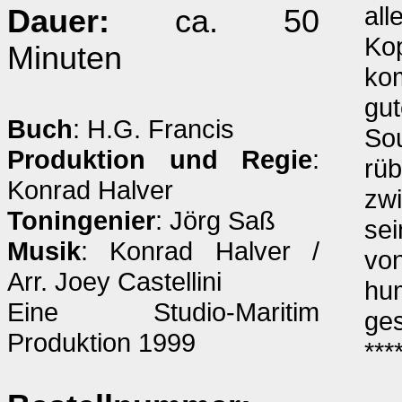
all
Dauer:
ca. 50
Kop
Minuten
kom
gu
Buch
: H.G. Francis
Sou
Produktion und Regie
:
rüb
Konrad Halver
zw
Toningenier
: Jörg Saß
sei
Musik
: Konrad Halver /
von
Arr. Joey Castellini
hum
Eine Studio-Maritim
ges
Produktion 1999
***