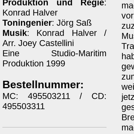
Produktion und Regie
:
mac
Konrad Halver
vor
Toningenier
: Jörg Saß
zuz
Musik
: Konrad Halver /
Mus
Arr. Joey Castellini
Tra
Eine Studio-Maritim
hab
Produktion 1999
gew
zum
Bestellnummer:
wei
MC: 495503211 / CD:
jet
495503311
ges
Bre
mac