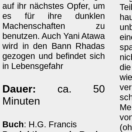
auf ihr nächstes Opfer, um
Tei
es für ihre dunklen
hau
Machenschaften zu
un
benutzen. Auch Yani Atawa
ein
wird in den Bann Rhadas
spa
gezogen und befindet sich
nic
in Lebensgefahr
die
wie
ver
Dauer:
ca. 50
sc
Minuten
Me
von
Buch
: H.G. Francis
(oh