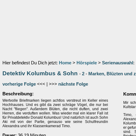
Hier befindest Du Dich jetzt:
Home
>
Hörspiele
>
Serienauswahl
:
Detektiv Kolumbus & Sohn
-
2
-
Marken, Blüzten und 
vorherige Folge
<<< | >>>
nächste Folge
Beschreibung:
Komme
Wertvolle Briefmarken liegen achtlos verstreut im Keller eines
Mir sc
Hochhauses. Und es gibt da zwei schräge Vögel, die nur bei
Kultstar
Nacht "fliegen". Außerdem Blüten, die nicht duften, und zwei
Herren, die verduften wollen. Was wieder mal ein klarer Fall ist
Timo,
für Privatdetektiv Donald Kolumbus! Und natürlich ist auch Sohn
Alexan
Aki mit von der Partie, genauso wie seine Schulfreundin
Kolumbu
Alexandra und ihr Klassenkamerad Timo.
er gefu
sind. 
Dauer:
36.19 Minuten