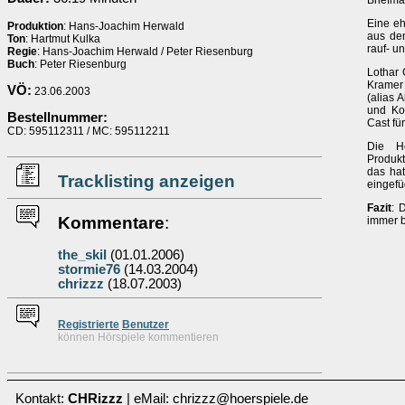
Briefma
Eine eh
Produktion
: Hans-Joachim Herwald
aus den
Ton
: Hartmut Kulka
rauf- un
Regie
: Hans-Joachim Herwald / Peter Riesenburg
Buch
: Peter Riesenburg
Lothar 
Kramer 
VÖ:
23.06.2003
(alias 
und Kon
Bestellnummer:
Cast für
CD: 595112311 / MC: 595112211
Die H
Produkt
das hat
Tracklisting anzeigen
eingefü
Fazit
: 
Kommentare
:
immer b
the_skil
(01.01.2006)
stormie76
(14.03.2004)
chrizzz
(18.07.2003)
Re
g
istrierte
Benutzer
können Hörspiele kommentieren
Kontakt:
CHRizzz
| eMail: chrizzz@hoerspiele.de