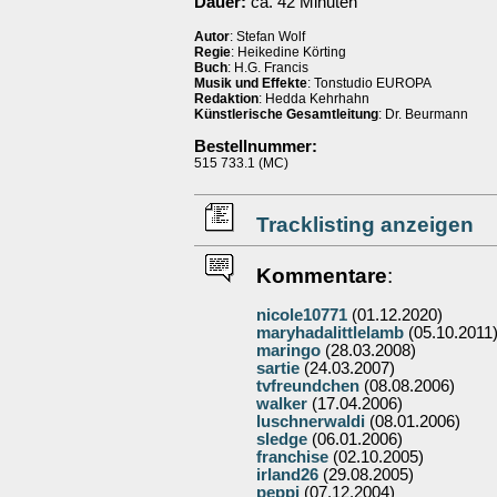
Dauer:
ca. 42 Minuten
Autor
: Stefan Wolf
Regie
: Heikedine Körting
Buch
: H.G. Francis
Musik und Effekte
: Tonstudio EUROPA
Redaktion
: Hedda Kehrhahn
Künstlerische Gesamtleitung
: Dr. Beurmann
Bestellnummer:
515 733.1 (MC)
Tracklisting anzeigen
Kommentare
:
nicole10771
(01.12.2020)
maryhadalittlelamb
(05.10.2011
maringo
(28.03.2008)
sartie
(24.03.2007)
tvfreundchen
(08.08.2006)
walker
(17.04.2006)
luschnerwaldi
(08.01.2006)
sledge
(06.01.2006)
franchise
(02.10.2005)
irland26
(29.08.2005)
peppi
(07.12.2004)