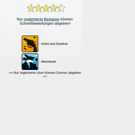
Nur
re
g
istrierte
Benutzer
können
Schnellbewertungen
abgeben!
- Krimi und Detektiv
- Abenteuer
=> Nur registrierte User können Genres abgeben
<=