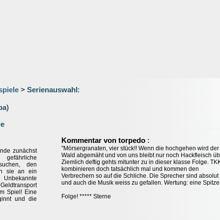
spiele
>
Serienauswahl
:
pa
)
ge
:
Kommentar von torpedo
"Mörsergranaten, vier stück!! Wenn die hochgehen wird der
unde zunächst
Wald abgemäht und von uns bleibt nur noch Hackfleisch übr
gefährliche
Ziemlich deftig gehts mitunter zu in dieser klasse Folge. T
suchen, den
kombinieren doch tatsächlich mal und kommen den
n sie an ein
Verbrechern so auf die Schliche. Die Sprecher sind absolut
r: Unbekannte
und auch die Musik weiss zu gefallen. Wertung: eine Spitze
ldtransport
em Spiel! Eine
Folge! ***** Sterne
innt und die