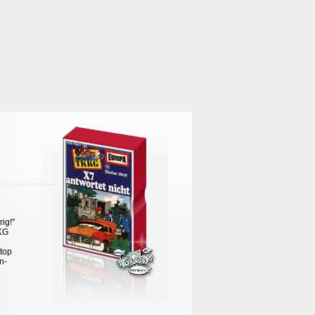
ig!"
KKG
 top
n-