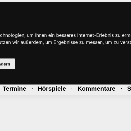
hnologien, um Ihnen ein besseres Internet-Erlebnis zu erm
nutzen wir außerdem, um Ergebnisse zu messen, um zu ve
ndern
Termine
Hörspiele
Kommentare
S
·
·
·