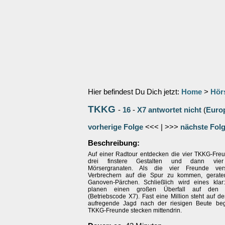
Hier befindest Du Dich jetzt:
Home
>
Hör
TKKG
-
16
-
X7 antwortet nicht
(
Euro
vorherige Folge
<<< | >>>
nächste Fol
Beschreibung:
Auf einer Radtour entdecken die vier TKKG-Fre
drei finstere Gestalten und dann vier 
Mörsergranaten. Als die vier Freunde ver
Verbrechern auf die Spur zu kommen, gerate
Ganoven-Pärchen. Schließlich wird eines kla
planen einen großen Überfall auf den Ge
(Betriebscode X7). Fast eine Million steht auf d
aufregende Jagd nach der riesigen Beute beg
TKKG-Freunde stecken mittendrin.