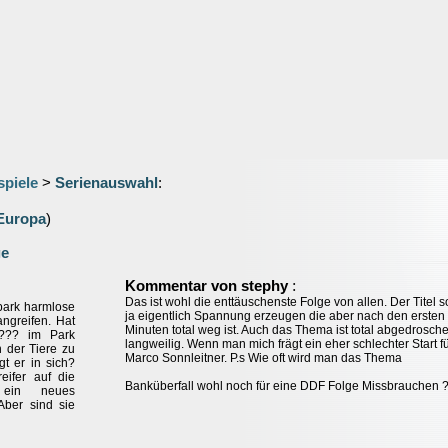
spiele
>
Serienauswahl
:
Europa
)
ge
:
Kommentar von stephy
Das ist wohl die enttäuschenste Folge von allen. Der Titel so
park harmlose
ja eigentlich Spannung erzeugen die aber nach den ersten
ngreifen. Hat
Minuten total weg ist. Auch das Thema ist total abgedrosch
 ??? im Park
langweilig. Wenn man mich frägt ein eher schlechter Start f
 der Tiere zu
Marco Sonnleitner. P.s Wie oft wird man das Thema
t er in sich?
eifer auf die
Banküberfall wohl noch für eine DDF Folge Missbrauchen 
 ein neues
Aber sind sie