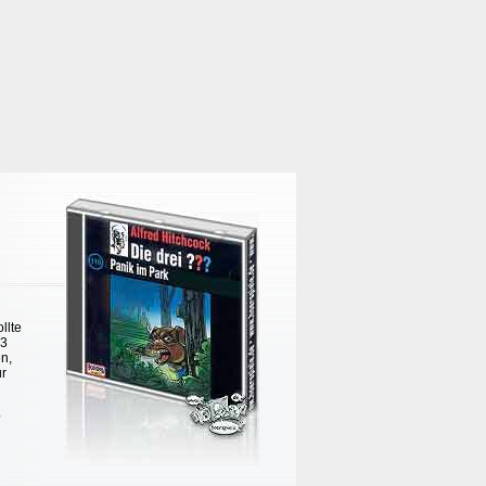
llte
 3
en,
ür
?