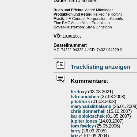
Dauer:
55.10 Minuten
Buch und Effekte
: André Minninger
Produktion und Regie
: Heikedine Körting
Musik
: J.F. Conrad, Morgenstern, Zeiberts
Eine BMG Ariola Miller Produktion
Cover-Illustration
: Silvia Christoph
VÖ:
10.06.2003
Bestellnummer:
MC: 74321 94329 4 / CD: 74321 94329 2
Tracklisting anzeigen
Kommentare
:
firefoxy
(03.08.2021)
tvfreundchen
(27.03.2008)
pitchfork
(01.03.2008)
maryhadalittlelamb
(26.01.2008
chris donnerhall
(15.10.2007)
karloploktschek
(01.05.2007)
jupiter jones
(14.03.2007)
tom fawley
(25.05.2006)
larry
(26.03.2005)
krizz!
(07.09.2004)