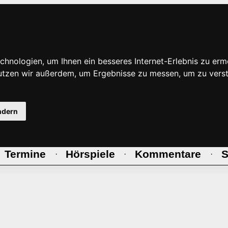
hnologien, um Ihnen ein besseres Internet-Erlebnis zu erm
nutzen wir außerdem, um Ergebnisse zu messen, um zu ve
ndern
Termine
Hörspiele
Kommentare
S
·
·
·