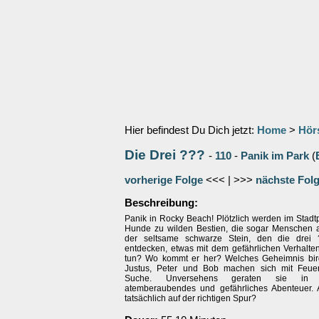
Hier befindest Du Dich jetzt:
Home
>
Hör
Die Drei ???
-
110
-
Panik im Park
(
vorherige Folge
<<< | >>>
nächste Fol
Beschreibung:
Panik in Rocky Beach! Plötzlich werden im Stadt
Hunde zu wilden Bestien, die sogar Menschen a
der seltsame schwarze Stein, den die drei
entdecken, etwas mit dem gefährlichen Verhalten
tun? Wo kommt er her? Welches Geheimnis birg
Justus, Peter und Bob machen sich mit Feuer
Suche. Unversehens geraten sie in
atemberaubendes und gefährliches Abenteuer. 
tatsächlich auf der richtigen Spur?