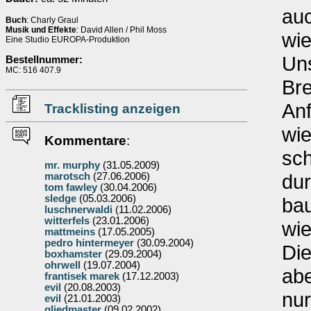
auc
Buch
: Charly Graul
Musik und Effekte
: David Allen / Phil Moss
wi
Eine Studio EUROPA-Produktion
Un
Bestellnummer:
MC: 516 407.9
Bre
Anf
Tracklisting anzeigen
wie
Kommentare
:
sch
mr. murphy
(31.05.2009)
dur
marotsch
(27.06.2006)
tom fawley
(30.04.2006)
sledge
(05.03.2006)
ba
luschnerwaldi
(11.02.2006)
witterfels
(23.01.2006)
wie
mattmeins
(17.05.2005)
pedro hintermeyer
(30.09.2004)
Die
boxhamster
(29.09.2004)
ohrwell
(19.07.2004)
abe
frantisek marek
(17.12.2003)
evil
(20.08.2003)
nur
evil
(21.01.2003)
gliedmaster
(09.02.2002)