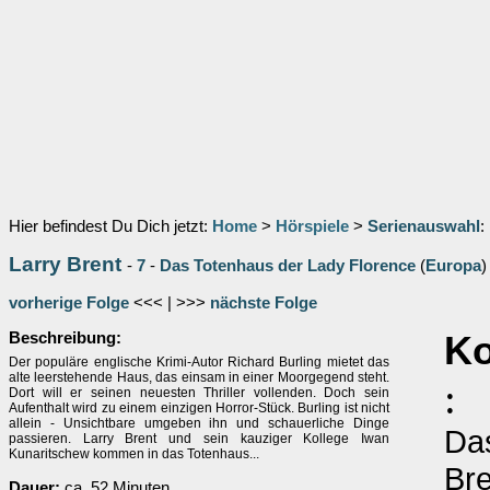
Hier befindest Du Dich jetzt:
Home
>
Hörspiele
>
Serienauswahl
:
Larry Brent
-
7
-
Das Totenhaus der Lady Florence
(
Europa
)
vorherige Folge
<<< | >>>
nächste Folge
Beschreibung:
Ko
Der populäre englische Krimi-Autor Richard Burling mietet das
alte leerstehende Haus, das einsam in einer Moorgegend steht.
:
Dort will er seinen neuesten Thriller vollenden. Doch sein
Aufenthalt wird zu einem einzigen Horror-Stück. Burling ist nicht
allein - Unsichtbare umgeben ihn und schauerliche Dinge
Das
passieren. Larry Brent und sein kauziger Kollege Iwan
Kunaritschew kommen in das Totenhaus...
Bre
Dauer:
ca. 52 Minuten