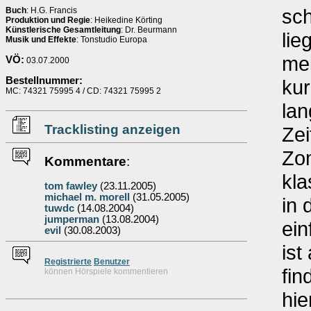
sch
Buch
: H.G. Francis
Produktion und Regie
: Heikedine Körting
Künstlerische Gesamtleitung
: Dr. Beurmann
lie
Musik und Effekte
: Tonstudio Europa
mei
VÖ:
03.07.2000
Bestellnummer:
kur
MC: 74321 75995 4 / CD: 74321 75995 2
lan
Tracklisting anzeigen
Zei
Zom
Kommentare
:
kla
tom fawley
(23.11.2005)
michael m. morell
(31.05.2005)
in 
tuwdc
(14.08.2004)
jumperman
(13.08.2004)
ein
evil
(30.08.2003)
ist
Re
g
istrierte
Benutzer
fin
können Hörspiele kommentieren
hie