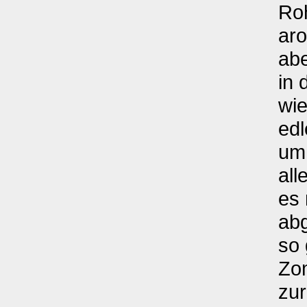
Roh
aro
abe
in 
wie
edl
um 
all
es 
abg
so 
Zom
zur