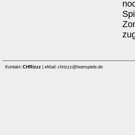
no
Spi
Zom
zug
Kontakt:
CHRizzz
| eMail: chrizzz@hoerspiele.de