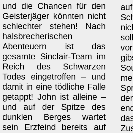
und die Chancen für den
auf
Geisterjäger könnten nicht
Sch
schlechter stehen! Nach
nic
halsbrecherischen
sol
Abenteuern ist das
vor
gesamte Sinclair-Team im
gib
Reich des Schwarzen
Sou
Todes eingetroffen – und
mec
damit in eine tödliche Falle
Spr
getappt! John ist alleine –
de
und auf der Spitze des
end
dunklen Berges wartet
das
sein Erzfeind bereits auf
Zu