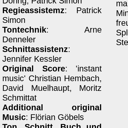
Döring, Patrick Simon
man
Regieassistemz
: Patrick
Min
Simon
fre
Tontechnik
: Arne
Spl
Denneler
Ste
Schnittassistenz
:
Jennifer Kessler
Original Score
: 'instant
music' Christian Hembach,
David Muelhaupt, Moritz
Schmittat
Additional original
Music
: Flörian Göbels
Ton, Schnitt, Buch und