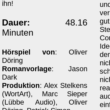
ihn!
und
ver
gu
Dauer:
48.16
Ste
Minuten
Co
Ide
Hörspiel von
: Oliver
dem
Döring
nic
Romanvorlage
: Jason
sch
Dark
nic
Produktion
: Alex Stelkens
rea
(WortArt), Marc Sieper
auc
(Lübbe Audio), Oliver
ein