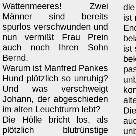
Wattenmeeres! Zwei
die
Männer sind bereits
ist
spurlos verschwunden und
En
nun vermißt Frau Prein
bel
auch noch Ihren Sohn
ist
Bernd.
bek
Warum ist Manfred Pankes
pas
Hund plötzlich so unruhig?
unb
Und was verschweigt
ko
Johann, der abgeschieden
alt
im alten Leuchtturm lebt?
Die
Die Hölle bricht los, als
au
plötzlich blutrünstige
unb