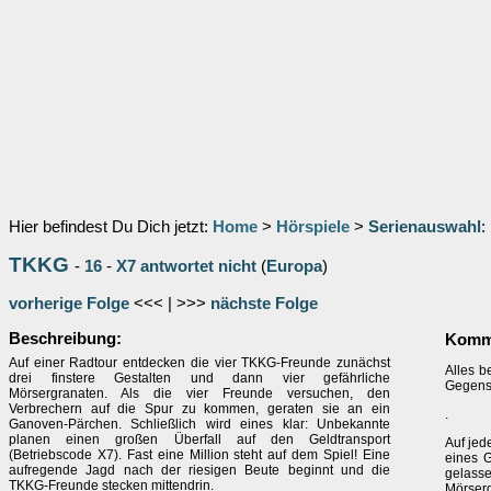
Hier befindest Du Dich jetzt:
Home
>
Hörspiele
>
Serienauswahl
:
TKKG
-
16
-
X7 antwortet nicht
(
Europa
)
vorherige Folge
<<< | >>>
nächste Folge
Beschreibung:
Komm
Auf einer Radtour entdecken die vier TKKG-Freunde zunächst
Alles b
drei finstere Gestalten und dann vier gefährliche
Gegensa
Mörsergranaten. Als die vier Freunde versuchen, den
Verbrechern auf die Spur zu kommen, geraten sie an ein
.
Ganoven-Pärchen. Schließlich wird eines klar: Unbekannte
planen einen großen Überfall auf den Geldtransport
Auf jed
(Betriebscode X7). Fast eine Million steht auf dem Spiel! Eine
eines 
aufregende Jagd nach der riesigen Beute beginnt und die
gelasse
TKKG-Freunde stecken mittendrin.
Mörserg