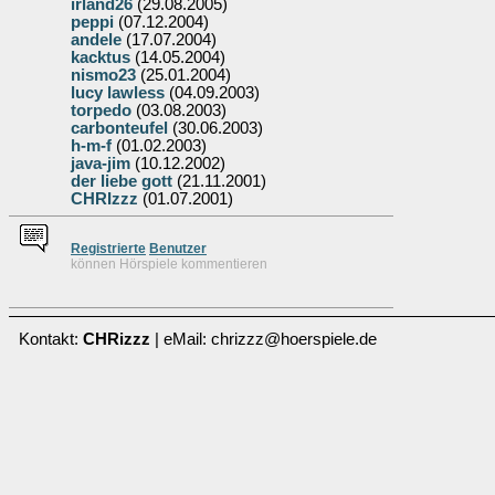
irland26
(29.08.2005)
peppi
(07.12.2004)
andele
(17.07.2004)
kacktus
(14.05.2004)
nismo23
(25.01.2004)
lucy lawless
(04.09.2003)
torpedo
(03.08.2003)
carbonteufel
(30.06.2003)
h-m-f
(01.02.2003)
java-jim
(10.12.2002)
der liebe gott
(21.11.2001)
CHRIzzz
(01.07.2001)
Re
g
istrierte
Benutzer
können Hörspiele kommentieren
Kontakt:
CHRizzz
| eMail: chrizzz@hoerspiele.de