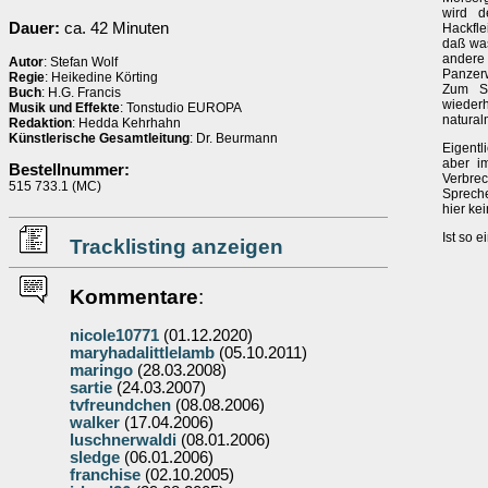
wird d
Dauer:
ca. 42 Minuten
Hackfle
daß was
andere
Autor
: Stefan Wolf
Panzer
Regie
: Heikedine Körting
Zum Sh
Buch
: H.G. Francis
wieder
Musik und Effekte
: Tonstudio EUROPA
natural
Redaktion
: Hedda Kehrhahn
Künstlerische Gesamtleitung
: Dr. Beurmann
Eigentl
aber i
Bestellnummer:
Verbrec
515 733.1 (MC)
Spreche
hier ke
Ist so e
Tracklisting anzeigen
Kommentare
:
nicole10771
(01.12.2020)
maryhadalittlelamb
(05.10.2011)
maringo
(28.03.2008)
sartie
(24.03.2007)
tvfreundchen
(08.08.2006)
walker
(17.04.2006)
luschnerwaldi
(08.01.2006)
sledge
(06.01.2006)
franchise
(02.10.2005)